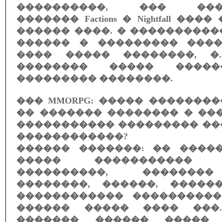
����������, ��� ����
������� Factions � Nightfall ��
������ ����. � ���������
������ � ��������� ���
���� ����� ��������, �
�������� ����� �����
��������� ��������.
��� MMORPG: ����� ��������
�� ������� �������� � ��
����������� ��������� ��
������������?
������ �������: �� ����
����� �����������
����������, ��������
��������, ������, ����
������������ ����������
������ ����� ���� ���.
������� ������ �����