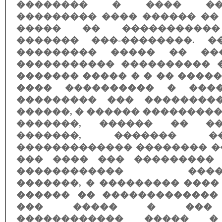
�������� � ���� ���
��������� ���� ������ ��
����� �� �����������
������� ���-��������. 
��������� ����� �� ��
����������� ���������� 
������� ����� � � �� �����
���� ���������� � ���
��������� ��� ���������
������, � ������ ���������
�������, ������ �� �
�������, ������� �
������������� �������� �
��� ���� ��� ���������
������������ �����
�������, � ��������� ���
������ �� �������������
��� ����� � ��� 
������������ ����� 