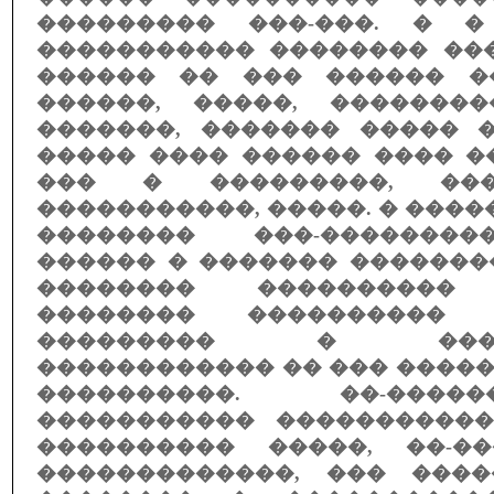
��������� ���-���. � �
����������� �������� ��
������ �� ��� ������ �
������, �����, �������
�������, ������� ����� 
����� ���� ������ ���� �
��� � ���������, ���
�����������, �����. � ����
�������� ���-�������
������ � ������� �������
�������� ���������� 
�������� ���������� 
��������� � �����
������������ �� ��� �����
����������. ��-����
����������� ����������
���������� �����, ��-��
�������������, ��� ���