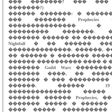
��� �������? ��� ���
�������?)
������ �������: � �����
��� ������� Prophecies 
��������������� � 
��������� �������. �
������� ������ �� ���������
Nightfall � �� ������ �
��������������. ������, 
�� ������ � ������� ����
������ ���������� ���� � � 
������� Guild Wars ������
������� ����, �� ����
������� � ��� ���������
������. ������ 1
�������������� �����
������� ������ Prophecies, 
������� ����� � ������
���� ����� ���������� 