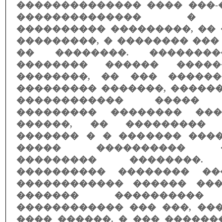
�������������� ���� ���-
�������������� � 
���������� ���������, �� 
���������, � �������� ��
�� ��������. �������
�������� ������ �����
��������, �� ��� �����
��������� �������, �����
������������ ����� �
��������� �������� ���
������, �� ��������� 
������� � � ������� ����
����� ���������� ��
��������� ��������. 
���������� �������� ��
������������ ������ ��
������� ���������� 
������������ ��� ���, ��
���� ������. � ��� �����