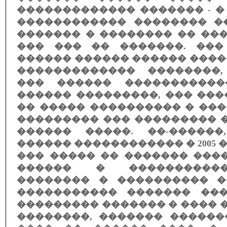
������������� ������� - 
������������ �������� �
������� � �������� �� ��
��� ��� �� �������. ���
������ ������ ������ ���
������������� ��������
��� ������ �����������
������ ���������, ��� ��
�� ����� ���������� � ��
��������� ��� ��������� 
������ �����. ��-������, 
������ ������������ � 2005 �
��� ����� �� ������� ���
������ � �����������
�������� � ���������� �
����������� ������� ��
��������� ������� � ���� �
��������, ������� ������