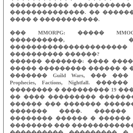
����������� �����������
��������������. �� �����
���� � �����������.
��� MMORPG: ����� MM
����������, ���
�����������������
���������� ������?
������ �������: ���� ���
����� ��������� ������ � �
������� Guild Wars, ��� ��
Prophecies, Factions, Nightfall. �
�������� � ��������� 19 ���
�� ���� ��������� ������
������ ��� ������� �����
������� ����. ������
�������� ������ � ������
�������� ��� �����������
���������� ��������� �