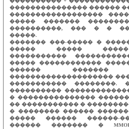
���������� + �����������
��������������� ������ �
������������������ ���
����� ������� �������
����������, ��� � � ��
�����.
������� ���-����� � ����
����� ����� �����
����������� ����������
����� ������������ ����
������ ������� 
�������������������� ���
����������� ��������. 
���������� ������������
� ��������������� ������
�� ����������� � �������
� �������� ������ ������
����� ������ ������-�
������ ������� � MMOR