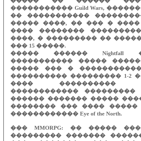
����� �� ������ ���
����������� Guild Wars, ����
�� ����������� ���������
����� ����, �� ��� � ���
���� �������� ����������
����, � ��������� �� ����
��� 15 �����.
����� ������ Nightfall
����������� ����� �����
����� ��� � ����������
���������� ��������� 1-2 
���� ���������� ��
������������ ���������
������ ������� ����� ���
�������� ��� ���� �����
������������ Eye of the North.
��� MMORPG: �� ����� ��
��������� ������� ������