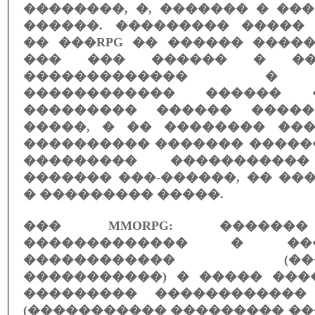
��������, �, ������� � ��
������. ��������� �����
�� ���RPG �� ������ �����
��� ��� ������ � ���
������������� �
������������ ������ 
��������� ������ �����
�����, � �� �������� ���
���������� ������� �����
��������� ����������
������� ���-������, �� ��
� ��������� �����.
��� MMORPG: ������
������������� � ��
������������ (����
�����������) � ����� ���
��������� ������������
(����������� ��������� �