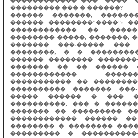
������������ ��� "����" 
��������� ��� � ������?
������ �������, ������
������ ��������"����": �
������������ �� �����
�������� �����, �������, 
������� ���-����� ��� 
��������, � � ��������
������ �������� ��������
������� �� �� ������ 
������������ ����
����������� �� ��������
���������� ������� ���
����� ������ � ��� �
����������, ��� � ������
������� �� ��������� �
������������ ������ ��
�������� � �������� ���
��������� � ����������