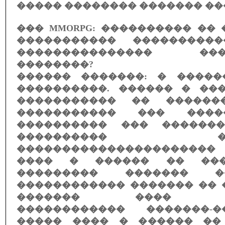
����� �������� ������� ��
��� MMORPG: ���������� ��
����������� ���������
��������������� ����
��������?
������ �������: � �����
����������. ������ � ��
����������� �� ������
����������� ��� ����
���������� ��� �������
���������� ����
��������������������
���� � ������ �� ���
��������� ������� �
������������ ������� �� 
������� ���� ��
������������ �������-�
����� ���� � ������ ��