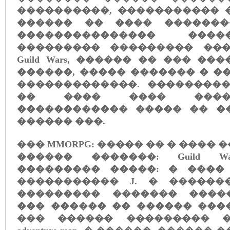
����������, ����������� �
������ �� ���� �������
��������������� ����
��������� ��������� ��
Guild Wars, ������ �� ��� �
������, ����� ������� � 
�������������. ��������� ��
�� ���� ���� ����
������������ ����� �� �
������ ���.
��� MMORPG: ����� �� � ���� 
������ �������: Guild 
��������� �����: � ���� Gu
����������� J. � �������
��������� ������� ����
��� ������ �� ������ ���
��� ������ ��������� �