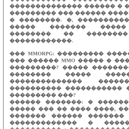
�������������� ������ � �
��������� ��� ������ ���
� ��������. �, ���������
����� ������� �����
�������� �� ��������
������������.
��� MMORPG: ��������� ���
��� ������ MMO ����� � ���
���������? ����� �������
�������� ����� ����
�������������� �����
���������� ����������� 
��������� ���?
������ �������: � ������
����� ��� �� ���� ����, ��
������� ������ �������
������������� � �����