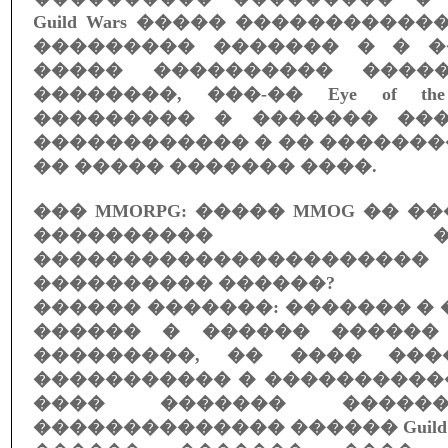
Guild Wars ����� ����������
��������� ������� � � �
����� ���������� �����
��������, ���-�� Eye of the
��������� � ������� ��
������������ � �� ������
�� ����� ������� ����.
��� MMORPG: ����� MMOG �� �
���������� ����
�����������������
���������� ������?
������ �������: ������� � 
������ � ������ ������
���������, �� ���� ���
����������� � ����������
���� ������� �����
�������������� ������ Guild W