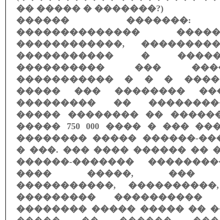
�� ����� � �������?)
������ �������:
�������������� ���
������������, ��������
����������� � ������
���������� ��� ���
����������� � � � ����
����� ��� �������� ��
��������� �� ��������
����� �������� �� �����
����� 750 000 ���� � ��� ��
�������� ����� ������-��
� ���. ��� ���� ������ ��
������-������� �������
���� �����, ��� �
�����������, ����������,
��������� ����������
�������� ����� ����� �� 