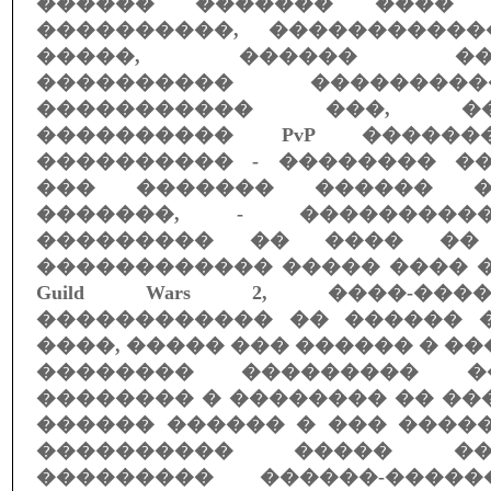
������ ������� ���� 
����������, ����������
�����, ������ ����
���������� ������
����������� ���, �
���������� PvP ������
���������� - �������� �
��� ������� ������ �
�������, - ���������
��������� �� ���� ��
������������ ����� ���� 
Guild Wars 2, ����-��
������������ �� ������ �
����, ����� ��� ������ � ��
�������� ��������� �
�������� � �������� �� ��
������ ������ � ��� ���������
���������� ����� �
��������� ������-�����