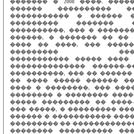
������� � 2008 ����. ���
������ ���������� ���
����������� � ������ 
��������� ������� 
����������, ��� � ������
������, � ������� �� �� 
���� �� ����, ��� ����
��������� �����
����������� ����� ����
�������������� ������-
����������, ��� �� ������ 1
�� ���� ����� ������ �
���� � ��������, ��� ���
�������� � �������� ����
����� ��������� �� ����-
��� �����, � ��������� ��
������ � ����������� ���
��������� �� �����������
�������� ���������� ��