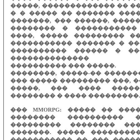
�����, ������������� �� ��
� � ����� �� ������� ���
�������, ��� ������, ����
�������� � �����������
����, ����� ��������� �
����������� ������� � ��
���������� ������ � ��
�������������� �
���������� ��� �����.
��������, �����-�� �����
��� ����� ��������� ���, ��
�����, ��� ���� �����
�������� � ���� ���������
��� MMORPG: ����� �� ���
�������� ���������� �
��������� �������� ���
�������. ����� ��������
����������� �� ��� �����