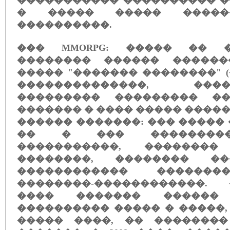
����������� ���������� �
� ����� ����� �����
����������.
��� MMORPG: ����� �� 
�������� ������ ������
����� "������� ��������" 
��������������, ��
��������� ��������� �
������� � ���� ����� �����
������ �������: ��� �����
�� � ��� ���������
�����������, ��������
��������, �������� ���
������������ �������
��������-������������.
���� ������� ������ 
���������� ����� � �����,
����� ����, �� �������