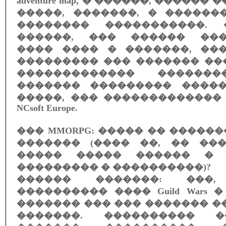
adventure map, � ������, ������
�����, �������, � ������
�������� �����������.
������, ��� ������ ���
���� ���� � �������, ��
��������� ��� ������� ��
������������� �������
������� ��������� ����
�����, ��� �������������
NCsoft Europe.
��� MMORPG: ����� �� �����
������� (���� ��, �� ��
����� ����� ������ � 
��������� � ����������)?
������ �������: ���
���������� ���� Guild Wars 
������� ��� ��� ������� �
�������. ���������� 