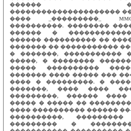
������ �����
��������������������� ��
���� _���������_ MMO
����������. �������� ���
������ � �����������
������ ���������� �� ����
������� �� ����������� �
� �������, ����������� 
�����, � �������� ������
����� ���������� ����
������� ���� ����� ��� �
���� � ���������. � ����
�������, ���� ���� �
���������, ������ ����
����� � ����� �� ��������
���� ���������� ������ �
����������, ��������
��������� � �������