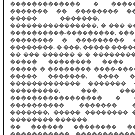
������������� � ����
������� �� �������� ��
����� �������, 
����������������, � ��� �
����������-���������, ��
�������� � ��������� 
��������, � ���, ����� ����
�� ��� ������ � � �������
����� �������� ���� �
����� � �������� ����-��
����� �������, ���� �
������������� ������� 
���������, ���, ��
����������������� � 
���������� ������� 
�������, ����� �������� 
�������� ������.
�� ������ �������� �
����������� ����������