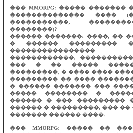
��� MMORPG: ����� �������
�������������� ���� (�
�����������, �������
��������)?
������ �������: ����, �� 
� ������ ��������� �
���������������
������������, ����������
��� � �� ����� �����
���������, � ���� ���� ���
��������� �� ���� ������
� ������ ������� ��� ������
����� �������� � ����
������ � ��� ��������� 
������ � ���������, ��� ��
������� ������ ����.
��� MMORPG: ����� �� ��