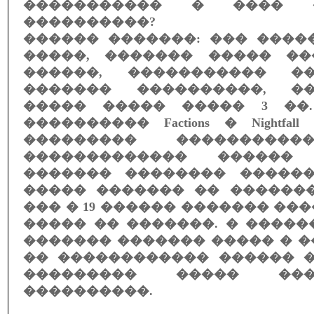
����������� � ���� 
����������?
������ �������: ��� ����
�����, ������� ����� ��
������, ����������� �
������� ����������, �
����� ����� ����� 3 ��
���������� Factions � Nightfa
��������� ����������
������������� ������
������� �������� �����
����� ������� �� �������
��� � 19 ������ ������� ��
����� �� �������. � ����
������� ������� ����� � 
�� ������������ ������ �
��������� ����� ����
����������.