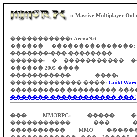
:: Massive Multiplayer Onl
�����������:
ArenaNet
������ ���������������
�������/��� ��������
������: � ����������� �
������ 2005 ����.
����������� ����
������������� ����:
Guild Wars
���������� ��������� ����
������� ������������ ���!
��� MMORPG: ����� ��
����������� ��� ��
���������� MMO �����