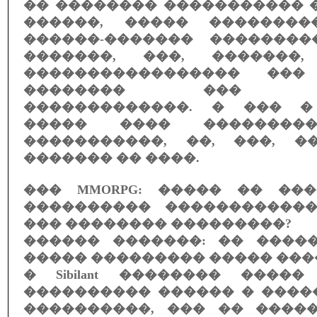
�� �������� ����������� 
������, ����� ��������
������-������� �������
�������, ���, �������
����������������� ���
�������� ��� ��
�������������. � ��� �
����� ���� �������
�����������, ��, ���, 
������� �� ����.
��� MMORPG: ����� �� ��
���������� �����������
��� �������� ���������?
������ �������: �� ����
����� ��������� ����� �������
� Sibilant �������� ����
���������� ������ � ����
����������, ��� �� ����