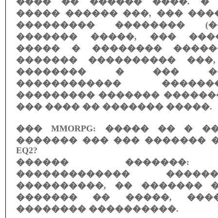
���� �� ������ ����. �
����� ������ ���, ��� ��
��������� �������� (
������� �����, ��� ���
����� � �������� �����
������� ���������� ���
�������� � ��� �
������������ �����
��������� ������� ������
��� ���� �� ������� �����.
��� MMORPG: ����� �� � �
������� ��� ��� ������� �
EQ2?
������ �������:
������������� ����
����������, �� ������� 
������� �� �����, ���
�������� ����������.