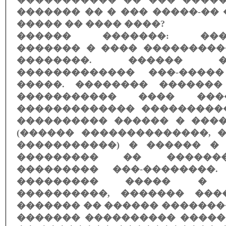
������� �� � ��� �����-��
����� �� ���� ����?
������ �������: ����
������� � ���� ���������
��������. ������ 
������������� ���-����
�����. �������� ������
����������� ���� ���
������������� ���������
���������� ������ � ���
(������ ��������������, 
�����������) � ������ �
��������� �� ������
��������� ���-��������
��������� ����� � 50
����������, ������� ���
������� �� ������ ������
������� ���������� �����