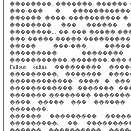
��������. �������, ������
���-��� � ����������
������, ���� ���������� �
�������� ��� ������ �
��������... �� ��� ����� ��
��� ����� ����� ��������
����� ���-���, ����
��������� ��������
�����������. �������, ��� �
Fallout online ��������� ��
���������, ������� ���
������������ ���� � ���
������������ ������� ��
������� �������� �������
���� ����� ��� ������ 
�������.
������ ��������� ����
���������. �� ��������
������ ���������� ����