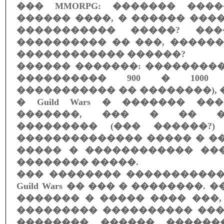
��� MMORPG: ������� ���
������ ����, � ������ ��
����������� �����? ��
���������� �� ���, �����
������������ ������?
������ �������: ��������
���������� 900 � 1000
����������� �� ��������), 
� Guild Wars � ������� �
�������, ��� � �� ��
��������� (��� ������?)
�������������� ����� � �
����� � ������������ ��
�������� �����.
��� �������� �����������
Guild Wars �� ��� � ��������.
������� � ����� ���� ���,
��������� ���������� ���
�������� ������ ������