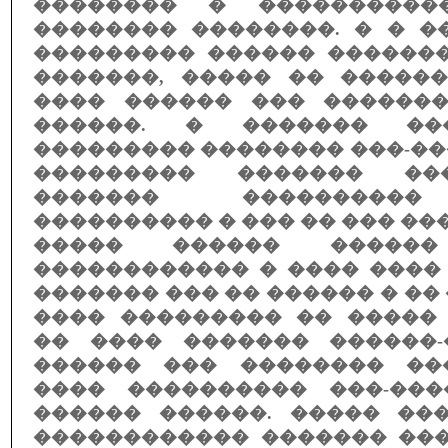
�������� � ����������
�������� ��������. � � �
��������� ������ �������
�������, ����� �� ������
���� ������ ��� ������
������. � ������� ��
��������� �������� ���-�
��������� ������� ��
������� ����������
���������� � ��� �� ��� ��
����� ������ ������
������������ � ���� ����
������� ��� �� ������ � ��
���� ��������� �� �����
�� ���� ������� ������-
������ ��� �������� ��
���� ���������� ���-��
������ ������. ����� ��
������������ ������� ���