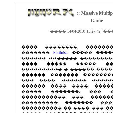
:: Massive Multip
Game
����
14/04/2010 15:27:42 |
��
���� ��������, ������
�������
Earthrise
, ����� ���
������ ������� ��������
���� ����� ����� �
���������� � ������ ����
������ ������� �������
��� ���� ������ �����
������ ���� ����. ���������
����� �������, ��� �
����������� ��� �����
��������� ������� ���
���������� �� ����, ��� ��