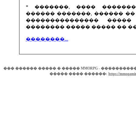
* �������, ���� ������
������ �������, ������ �
��������������� �����
�������� ����� ����� �� �
��������...
��� ������ ����� � ����� MMORPG - ���������� ���
����� ���� ������:
https://mmogamin