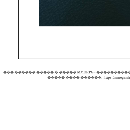
��� ������ ����� � ����� MMORPG - ���������� ���
����� ���� ������:
https://mmogamin