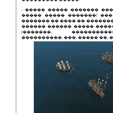
- ����� ����� ������� ��
����� ����� �������! ��
������� �� ���� �� �������
������ ������ ����� ����
(�������, ��������
����������, ���, ����� ��, 