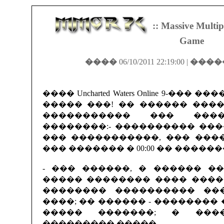
:: Massive Multip
Game
����
06/10/2011 22:19:00 |
����
���� Uncharted Waters Online 9-�
����� ���! �� ������ ���
����������� ��� ����
��������:- ���������� ��
��� �����������, ��� ����
��� ������� � 00:00 �� �������
- ��� ������, � ������ �
����� �������� ���� �����
�������� ���������� ��
����; �� ������ - ��������
����� �������; � ���
��������� �����.