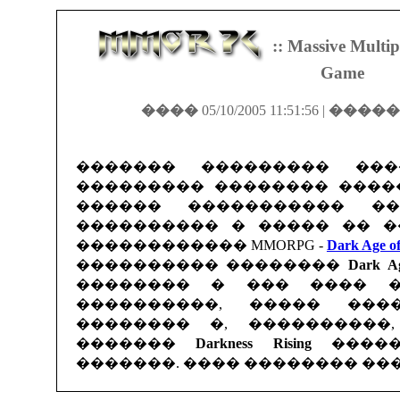
:: Massive Multip
Game
����
05/10/2005 11:51:56 |
�����
������� ��������� ���
��������� �������� �����
������ ����������� �
���������� � ����� �� �
������������ MMORPG -
Dark Age o
���������� ��������
Dark Ag
�������� � ��� ���� �
����������, ����� ����
�������� �, ����������,
�������
Darkness Rising
�����
�������. ���� �������� ���