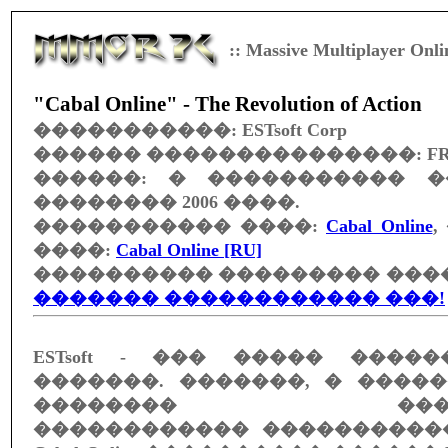
:: Massive Multiplayer Onl
"Cabal Online" - The Revolution of Action
�����������:
ESTsoft Corp
������ ���������������:
F
������: � ����������� �
�������� 2006 ����.
����������� ����:
Cabal Online
,
����:
Cabal Online [RU]
���������� ��������� ����
������� ������������ ���!
ESTsoft
- ��� ����� �����
�������. �������, � ������
�������� ������
������������ �����������