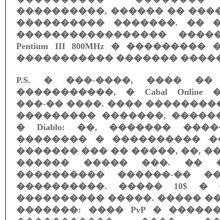
����������, ������ �� ���
���������� �������. �� 
����������������� ����
Pentium III 800MHz � ��������
����������� ������� ������
P.S. � ���-����, ���� �
�����������, � Cabal Online
���-�� ����. ���� ��������
��������� �������, �����
� Diablo: ��, ������� ��
�������� � ���������� ��
������� ��� �� �����, ��, �
������ ����� ���. �� 
���������� ������-�� �
����������. ����� 10$ �
���������� �����. ����� ��
�������: ���� PvP � ����