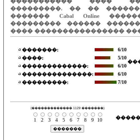
����������� ���� �
���������. �� �� �����
������� Cabal Online ���
��������� ������ �����
���� ���������������� ��
6/10
�������:
5/10
����:
��
6/10
�������������:
6/10
��������������:
7/10
���������:
(������������� 1129 �������)
�����
1
2
3
4
5
6
7
8
9
10