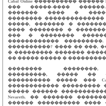
Cabal Online ���������� �����
��� �����-���� ������
������� ���� � ����
�������� ��������������
�����, ������� � ������
���� �������� � �������
��� � �������� �����
������������ ���������
����������? ���� �� ���, 
� ��������� ������� �����
�� ����� ����� � ���������
�������� ��������,
���������, ����� �� �
���������� ����� ��� Cab
������������ ��������� 
����� ������ ����������
Nevareth. �� ������� �����
������ ���������� ���� �