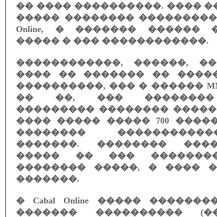
�� ���� ����������. ���� ��
����� �������� ���������� 
Online, � ������� ������ 
����� � ��� ������������.
������������, ������, �
���� �� ������� �� ����
����������, ��� � ������ M
�� ��, ��� ��������
��������� �������� �����
���� ����� ����� 700 ����
�������� ����������
�������. �������� ���
����� �� ��� �������
�������� �����, � ���� �
�������.
� Cabal Online ����� ������
������� ���������� (��