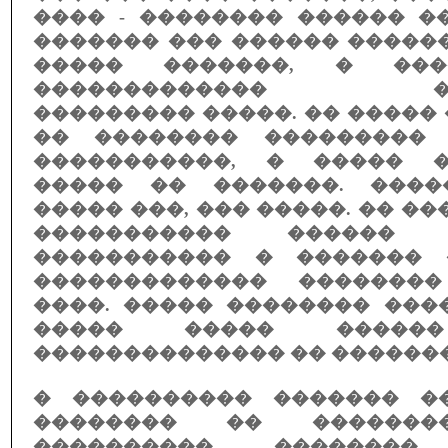
���� - �������� ������ �
������� ��� ������ �����
����� �������, � ���
������������� ���
��������� �����. �� �����
�� �������� ��������� 
�����������, � ����� �
����� �� �������. ����
����� ���, ��� �����. �� ��
����������� ������ �
����������� � ������� 
������������� �������
����. ����� �������� ���
����� ����� ������
�������������� �� �������
� ���������� ������� ��
�������� �� �������
���������� �������