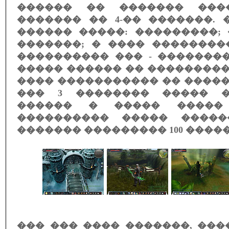
������ �� ������� ���
������� �� 4-�� �������.
������ �����: ���������;
�������; � ���� ��������
���������� ��� - �������
����� ������ �� ���������
���� ����������� �� �����
��� 3 �������� ����� �
������ � ����� �����
���������� ����� �����
������� ��������� 100 �����
��� ��� ���� �������, ��