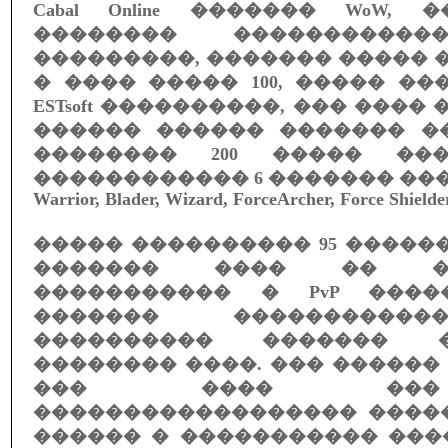
Cabal Online ������� WoW,
�������� �����������
���������, ������� ����� �
� ���� ����� 100, ����� ��
ESTsoft ����������, ��� ���
������ ������ ������� �
�������� 200 ����� ��
������������ 6 ������� ��
Warrior, Blader, Wizard, ForceArcher, Force Shielder
����� ���������� 95 �����
������� ���� �� �
����������� � PvP ����
������� ����������
���������� ������� 
�������� ����. ��� ������ 
��� ���� ���
������������������ ����
������ � ����������� ���