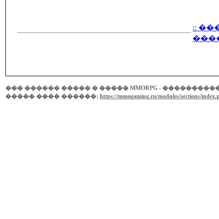
:: �
����
��� ������ ����� � ����� MMORPG - ���������� ���
����� ���� ������:
https://mmogaming.ru/modules/sections/index