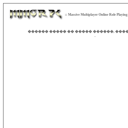
:: Massive Multiplayer Online Role Playin
������ ����� �� ����� ������, ����
.