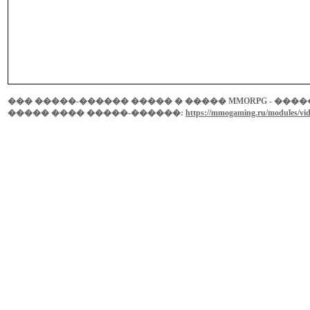
��� �����-������ ����� � ����� MMORPG - �������
����� ���� �����-������:
https://mmogaming.ru/modules/vid