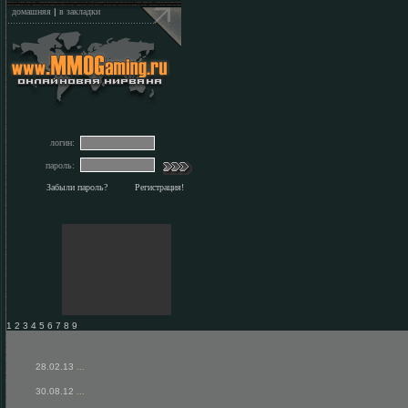
домашняя
|
в закладки
логин:
пароль:
Забыли пароль?
Регистрация!
1 2 3 4 5 6 7 8 9
28.02.13
...
30.08.12
...