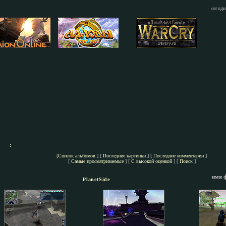
сегодн
:
[
Список альбомов
] [
Последние картинки
] [
Последние комментарии
]
[
Самые просматриваемые
] [
С высокой оценкой
] [
Поиск
]
имя 
PlanetSide