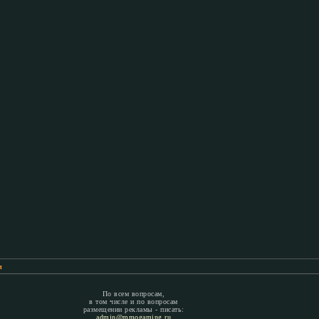
м
По всем вопросам,
в том числе и по вопросам
размещении рекламы - писать:
admin@mmogaming.ru