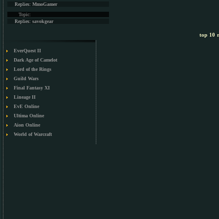
Replies:
MmoGamer
Topic:
Replies:
savokgear
top 10 m
EverQuest II
Dark Age of Camelot
Lord of the Rings
Guild Wars
Final Fantasy XI
Lineage II
EvE Online
Ultima Online
Aion Online
World of Warcraft