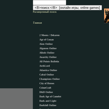
Расширенный поиск
Главная
2 Moons / Dekaron
Age of Conan
Aion Online
Alganon Оnline
Allods Online
Anarchy Online
All Points Bulletin
ArchLord
Atlantica Online
Cabal Online
Champions Online
City of Heroes
CrimeCraft
D&D Online
Dark Age of Camelot
Dark and Light
Darkfall Online