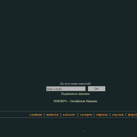
На получение новостей!
Подписаться письмом
MMORPG - Онлайновая Нирвана
|
|
|
|
|
|
главная
новости
каталог
галерея
опросы
ссылки
фору