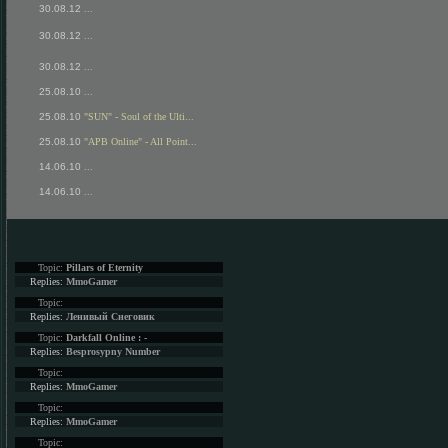
30.08.12
...
30.08.12
...
30.08.12
...
25.08.10
...
25.08.10
"SUN" - Soul of the Ulti...
25.08.10
"APB Online" - All Point...
14.06.10
...
14.06.10
...
Topic:
Pillars of Eternity
Replies:
MmoGamer
Topic:
Replies:
Ленивый Снеговик
Topic:
Darkfall Online : -
Replies:
Besprosypny Number
Topic:
Replies:
MmoGamer
Topic:
Replies:
MmoGamer
Topic: