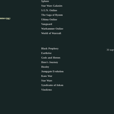
Sphere
Star Wars Galaxies
S.U.N. Online
The Saga of Ryzom
morpg:
Ultima Online
Vanguard
Warhammer Online
World of Warcraft
Black Prophecy
30 кар
Earthrise
Gods and Heroes
Hero’s Journey
Huxley
Jumpgate Evolution
Kaos War
Star Wars
Syndicates of Arkon
Vindictus