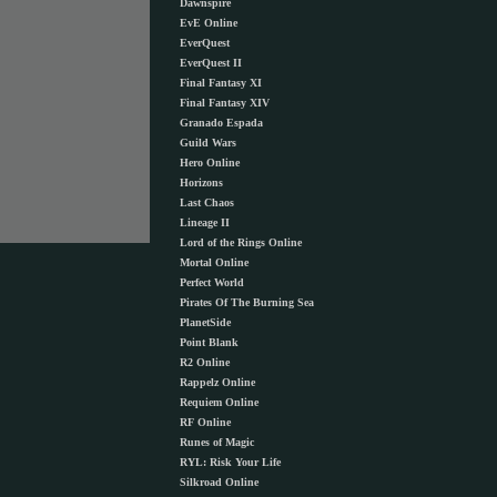
Dawnspire
EvE Online
EverQuest
EverQuest II
Final Fantasy XI
Final Fantasy XIV
Granado Espada
Guild Wars
Hero Online
Horizons
Last Chaos
Lineage II
Lord of the Rings Online
Mortal Online
Perfect World
Pirates Of The Burning Sea
PlanetSide
Point Blank
R2 Online
Rappelz Online
Requiem Online
RF Online
Runes of Magic
RYL: Risk Your Life
Silkroad Online