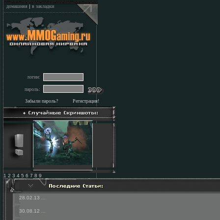
домашняя
|
в закладки
логин:
пароль:
Забыли пароль?
Регистрация!
1 2 3 4 5 6 7 8 9
28.02.13
...
30.08.12
...