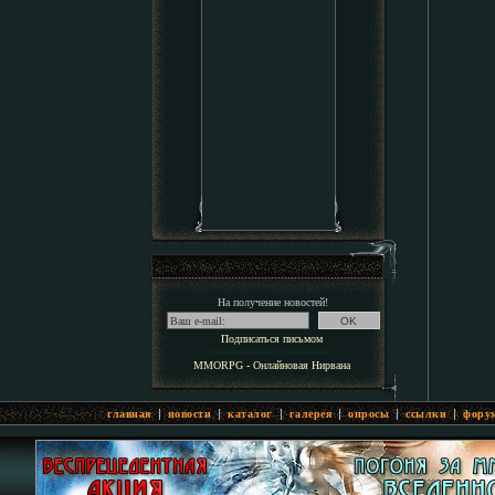
На получение новостей!
Подписаться письмом
MMORPG - Онлайновая Нирвана
|
|
|
|
|
|
главная
новости
каталог
галерея
опросы
ссылки
фору