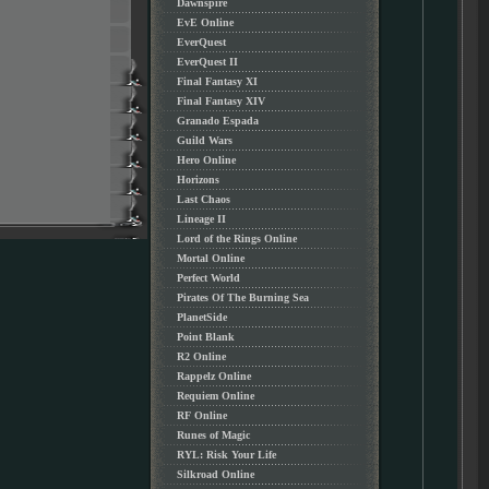
Dawnspire
EvE Online
EverQuest
EverQuest II
Final Fantasy XI
Final Fantasy XIV
Granado Espada
Guild Wars
Hero Online
Horizons
Last Chaos
Lineage II
Lord of the Rings Online
Mortal Online
Perfect World
Pirates Of The Burning Sea
PlanetSide
Point Blank
R2 Online
Rappelz Online
Requiem Online
RF Online
Runes of Magic
RYL: Risk Your Life
Silkroad Online