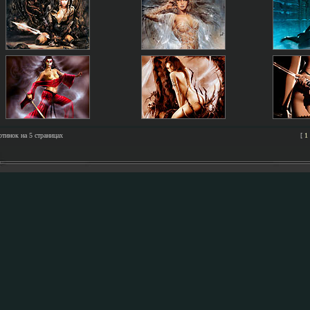
ртинок на 5 страницах
[
1