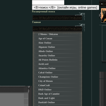
Расширенный поиск
Главная
2 Moons / Dekaron
Age of Conan
Aion Online
Alganon Оnline
Allods Online
Anarchy Online
All Points Bulletin
ArchLord
Atlantica Online
Cabal Online
Champions Online
City of Heroes
CrimeCraft
D&D Online
Dark Age of Camelot
Dark and Light
Darkfall Online