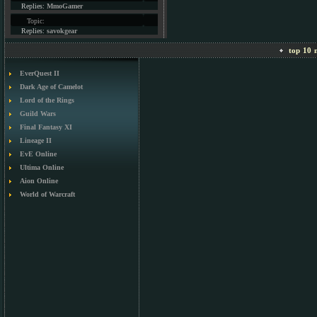
Replies:
MmoGamer
Topic:
Replies:
savokgear
top 10 m
EverQuest II
Dark Age of Camelot
Lord of the Rings
Guild Wars
Final Fantasy XI
Lineage II
EvE Online
Ultima Online
Aion Online
World of Warcraft