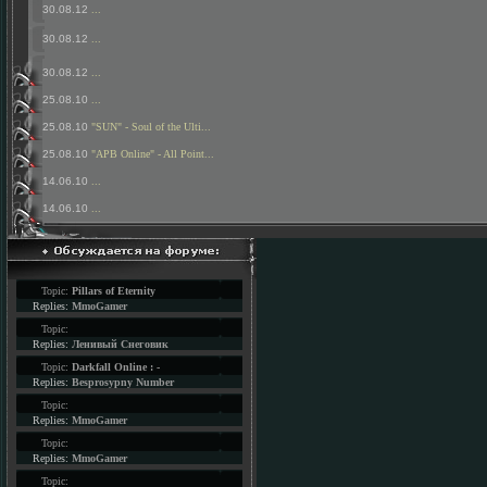
30.08.12
...
30.08.12
...
30.08.12
...
25.08.10
...
25.08.10
"SUN" - Soul of the Ulti...
25.08.10
"APB Online" - All Point...
14.06.10
...
14.06.10
...
Topic:
Pillars of Eternity
Replies:
MmoGamer
Topic:
Replies:
Ленивый Снеговик
Topic:
Darkfall Online : -
Replies:
Besprosypny Number
Topic:
Replies:
MmoGamer
Topic:
Replies:
MmoGamer
Topic: