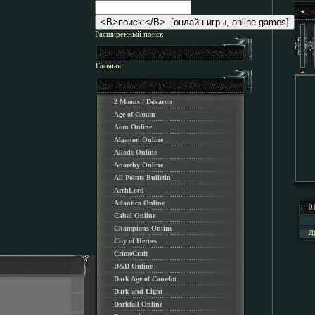
Расширенный поиск
Главная
2 Moons / Dekaron
Age of Conan
Aion Online
Alganon Оnline
Allods Online
Anarchy Online
All Points Bulletin
ArchLord
Atlantica Online
0
Cabal Online
Champions Online
Д
City of Heroes
CrimeCraft
D&D Online
Dark Age of Camelot
Dark and Light
Darkfall Online