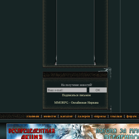
На получение новостей!
Подписаться письмом
MMORPG - Онлайновая Нирвана
|
|
|
|
|
|
главная
новости
каталог
галерея
опросы
ссылки
форум