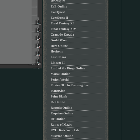
Dawnspire
EvE Online
EverQuest
EverQuest II
Final Fantasy XI
Final Fantasy XIV
Granado Espada
Guild Wars
Hero Online
Horizons
Last Chaos
Lineage II
Lord of the Rings Online
Mortal Online
Perfect World
Pirates Of The Burning Sea
PlanetSide
Point Blank
R2 Online
Rappelz Online
Requiem Online
RF Online
Runes of Magic
RYL: Risk Your Life
Silkroad Online