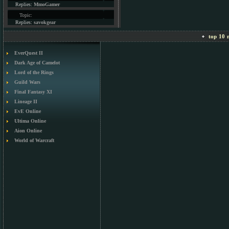
Replies:
MmoGamer
Topic:
Replies:
savokgear
top 10 m
EverQuest II
Dark Age of Camelot
Lord of the Rings
Guild Wars
Final Fantasy XI
Lineage II
EvE Online
Ultima Online
Aion Online
World of Warcraft