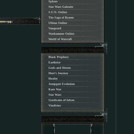
Sphere
Star Wars Galaxies
S.U.N. Online
The Saga of Ryzom
morpg:
Ultima Online
Vanguard
Warhammer Online
World of Warcraft
Black Prophecy
Earthrise
Gods and Heroes
Hero’s Journey
Huxley
Jumpgate Evolution
Kaos War
Star Wars
Syndicates of Arkon
Vindictus