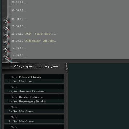
30.08.12
...
30.08.12
...
30.08.12
...
25.08.10
...
25.08.10
"SUN" - Soul of the Ulti...
25.08.10
"APB Online" - All Point...
14.06.10
...
14.06.10
...
Topic:
Pillars of Eternity
Replies:
MmoGamer
Topic:
Replies:
Ленивый Снеговик
Topic:
Darkfall Online : -
Replies:
Besprosypny Number
Topic:
Replies:
MmoGamer
Topic:
Replies:
MmoGamer
Topic: