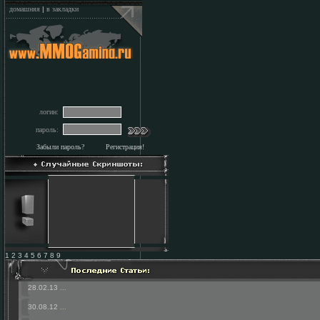
домашняя
|
в закладки
логин:
пароль:
Забыли пароль?
Регистрация!
1 2 3 4 5 6 7 8 9
28.02.13
...
30.08.12
...