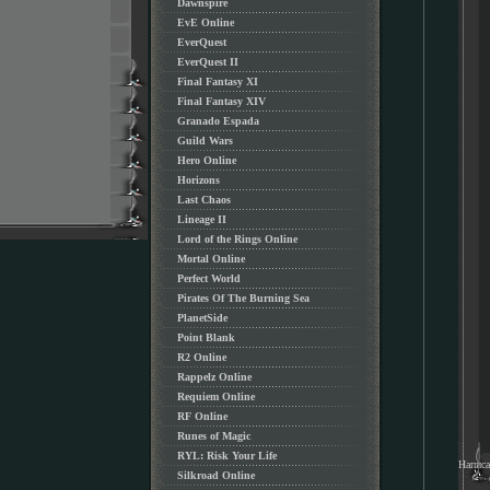
Dawnspire
EvE Online
EverQuest
EverQuest II
Final Fantasy XI
Final Fantasy XIV
Granado Espada
Guild Wars
Hero Online
Horizons
Last Chaos
Lineage II
Lord of the Rings Online
Mortal Online
Perfect World
Pirates Of The Burning Sea
PlanetSide
Point Blank
R2 Online
Rappelz Online
Requiem Online
RF Online
Runes of Magic
RYL: Risk Your Life
Напис
Silkroad Online