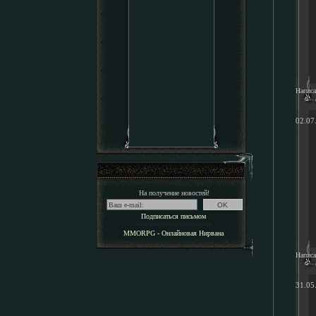
Напис
02.07
На получение новостей!
Подписаться письмом
MMORPG - Онлайновая Нирвана
Напис
31.05