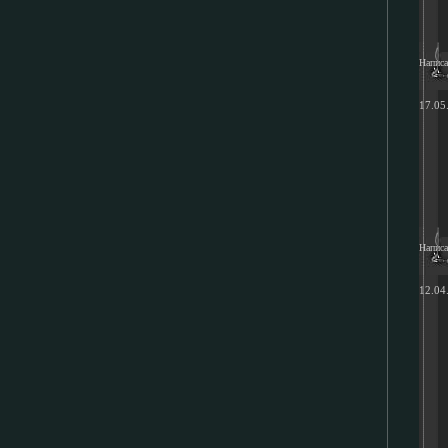
Напис
17.05
Напис
12.04