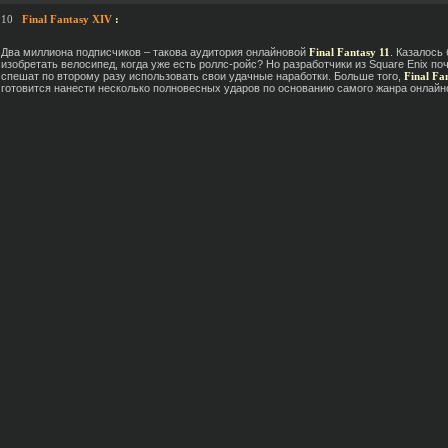
.10
Final Fantasy XIV
:
Два миллиона подписчиков – такова аудитория онлайновой
Final Fantasy 11
. Казалось 
изобретать велосипед, когда уже есть роллс-ройс? Но разработчики из Square Enix по
спешат по второму разу использовать свои удачные наработки. Больше того,
Final Fa
готовится нанести несколько полновесных ударов по основанию самого жанра онлай