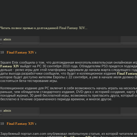
Читать полное превью к долгожданной Final Fantasy XIV...
ал:
admin
.10
Final Fantasy XIV
:
Square Enix сообщила о том, что долгожданная многопользовательская онлайновая иг
Fantasy XIV
выйдет на PC 30 сентября 2010 года. Обладателям PS3 придется подожда
дольше - релиз игры для этой платформы задержали до начала марта следующего го
даты выхода разработчики сообщили, что будет и коллекционное издание
Final Fantas
которое будет доступно жителям Европы с 22 сентября, а уже в начале июля должно б
состояться бета-тестирование игры.
Коллекционное издание для PC включит в себя возможность начать играть на несколь
раньше, чем обладатели стандартного издания, DVD-диск с историей создания, карт
походный журнал, 30 дней бесплатной игры, возможность пригласить друга, который с
бесплатно в течение ограниченного периода времени, и многое другое.
ал:
admin
.10
Final Fantasy XIV
:
Зарубежный портал zam.com опубликовал любопытную статью, из которой читатели мо