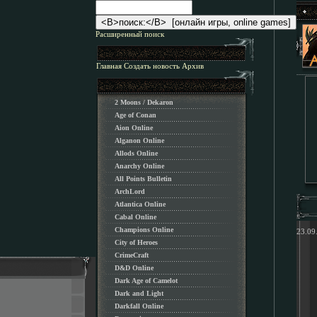
Расширенный поиск
Главная
Создать новость
Архив
2 Moons / Dekaron
Age of Conan
Aion Online
Alganon Оnline
Allods Online
Anarchy Online
All Points Bulletin
ArchLord
Atlantica Online
Cabal Online
Champions Online
23.09
City of Heroes
CrimeCraft
D&D Online
Dark Age of Camelot
Dark and Light
Darkfall Online