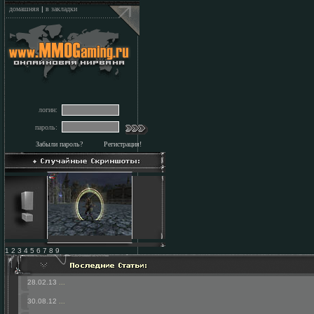
домашняя
|
в закладки
логин:
пароль:
Забыли пароль?
Регистрация!
1 2 3 4 5 6 7 8 9
28.02.13
...
30.08.12
...