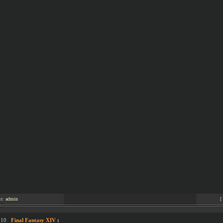
ал:
admin
[
.10
Final Fantasy XIV
: