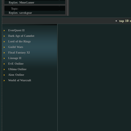
Replies:
MmoGamer
Topic:
Replies:
savokgear
top 10 m
EverQuest II
Dark Age of Camelot
Lord of the Rings
Guild Wars
Final Fantasy XI
Lineage II
EvE Online
Ultima Online
Aion Online
World of Warcraft