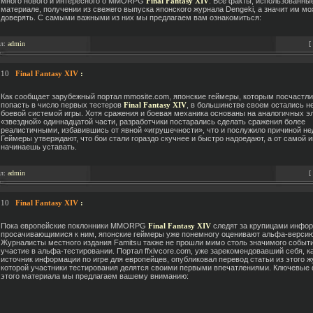
много нового и интересного о MMORPG
Final Fantasy XIV
. Все факты, использованны
материале, получении из свежего выпуска японского журнала Dengeki, а значит им м
доверять. С самыми важными из них мы предлагаем вам ознакомиться:
ал:
admin
[
.10
Final Fantasy XIV
:
Как сообщает зарубежный портал mmosite.com, японские геймеры, которым посчастл
попасть в число первых тестеров
Final Fantasy XIV
, в большинстве своем остались 
боевой системой игры. Хотя сражения и боевая механика основаны на аналогичных э
«звездной» одиннадцатой части, разработчики постарались сделать сражения более
реалистичными, избавившись от явной «игрушечности», что и послужило причиной не
Геймеры утверждают, что бои стали гораздо скучнее и быстро надоедают, а от самой 
начинаешь уставать.
ал:
admin
[
.10
Final Fantasy XIV
:
Пока европейские поклонники MMORPG
Final Fantasy XIV
следят за крупицами инфор
просачивающимися к ним, японские геймеры уже понемногу оценивают альфа-версию
Журналисты местного издания Famitsu также не прошли мимо столь значимого событи
участие в альфа-тестировании. Портал ffxivcore.com, уже зарекомендовавший себя, 
источник информации по игре для европейцев, опубликовал перевод статьи из этого ж
которой участники тестирования делятся своими первыми впечатлениями. Ключевые 
этого материала мы предлагаем вашему вниманию: