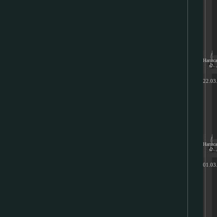
Напис
22.03
Напис
01.03