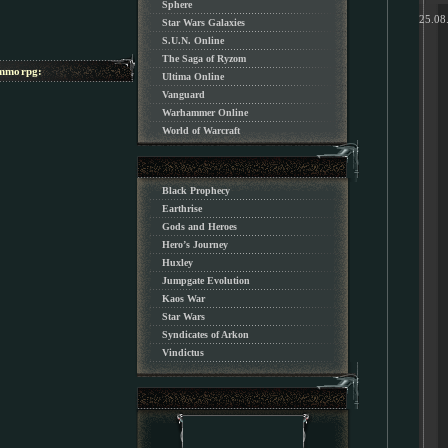
Sphere
25.08
Star Wars Galaxies
S.U.N. Online
The Saga of Ryzom
morpg:
Ultima Online
Vanguard
Warhammer Online
World of Warcraft
Black Prophecy
Earthrise
Gods and Heroes
Hero’s Journey
Huxley
Jumpgate Evolution
Kaos War
Star Wars
Syndicates of Arkon
Vindictus