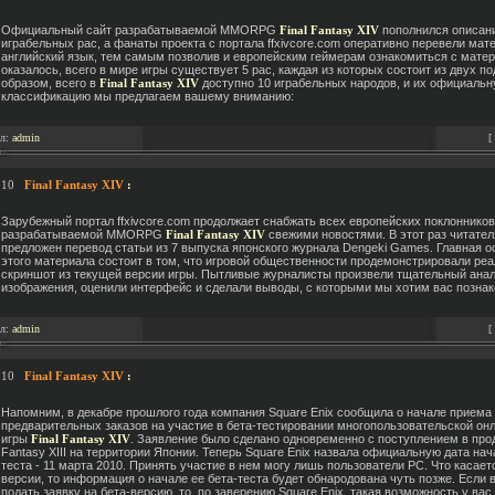
Официальный сайт разрабатываемой MMORPG
Final Fantasy XIV
пополнился описан
играбельных рас, а фанаты проекта с портала ffxivcore.com оперативно перевели мат
английский язык, тем самым позволив и европейским геймерам ознакомиться с матер
оказалось, всего в мире игры существует 5 рас, каждая из которых состоит из двух по
образом, всего в
Final Fantasy XIV
доступно 10 играбельных народов, и их официаль
классификацию мы предлагаем вашему вниманию:
ал:
admin
[
.10
Final Fantasy XIV
:
Зарубежный портал ffxivcore.com продолжает снабжать всех европейских поклонников
разрабатываемой MMORPG
Final Fantasy XIV
свежими новостями. В этот раз читате
предложен перевод статьи из 7 выпуска японского журнала Dengeki Games. Главная 
этого материала состоит в том, что игровой общественности продемонстрировали ре
скриншот из текущей версии игры. Пытливые журналисты произвели тщательный ана
изображения, оценили интерфейс и сделали выводы, с которыми мы хотим вас познак
ал:
admin
[
.10
Final Fantasy XIV
:
Напомним, в декабре прошлого года компания Square Enix сообщила о начале приема
предварительных заказов на участие в бета-тестировании многопользовательской он
игры
Final Fantasy XIV
. Заявление было сделано одновременно с поступлением в прод
Fantasy XIII на территории Японии. Теперь Square Enix назвала официальную дата нач
теста - 11 марта 2010. Принять участие в нем могу лишь пользователи РС. Что касает
версии, то информация о начале ее бета-теста будет обнародована чуть позже. Если 
подать заявку на бета-версию, то, по заверению Square Enix, такая возможность у вас