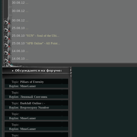
30.08.12
...
30.08.12
...
30.08.12
...
25.08.10
...
25.08.10
"SUN" - Soul of the Ulti...
25.08.10
"APB Online" - All Point...
14.06.10
...
14.06.10
...
Topic:
Pillars of Eternity
Replies:
MmoGamer
Topic:
Replies:
Ленивый Снеговик
Topic:
Darkfall Online : -
Replies:
Besprosypny Number
Topic:
Replies:
MmoGamer
Topic:
Replies:
MmoGamer
Topic: