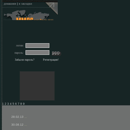
домашняя
|
в закладки
логин:
пароль:
Забыли пароль?
Регистрация!
1 2 3 4 5 6 7 8 9
28.02.13
...
30.08.12
...