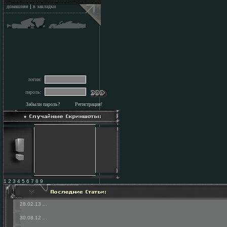
домашняя
|
в закладки
логин:
пароль:
Забыли пароль?
Регистрация!
1 2 3 4 5 6 7 8 9
28.02.13
...
30.08.12
...