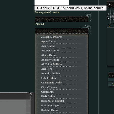
Расширенный поиск
Главная
2 Moons / Dekaron
Age of Conan
Aion Online
Alganon Оnline
Allods Online
Anarchy Online
All Points Bulletin
ArchLord
Atlantica Online
0
Cabal Online
Champions Online
Д
City of Heroes
CrimeCraft
D&D Online
Dark Age of Camelot
Dark and Light
Darkfall Online