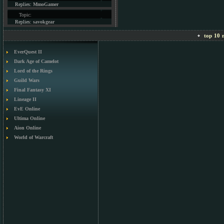
Replies:
MmoGamer
Topic:
Replies:
savokgear
top 10 m
EverQuest II
Dark Age of Camelot
Lord of the Rings
Guild Wars
Final Fantasy XI
Lineage II
EvE Online
Ultima Online
Aion Online
World of Warcraft