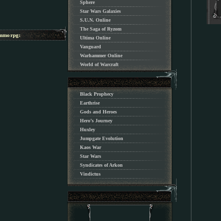
Sphere
Star Wars Galaxies
S.U.N. Online
The Saga of Ryzom
morpg:
Ultima Online
Vanguard
Warhammer Online
World of Warcraft
Black Prophecy
Earthrise
Gods and Heroes
Hero’s Journey
Huxley
Jumpgate Evolution
Kaos War
Star Wars
Syndicates of Arkon
Vindictus