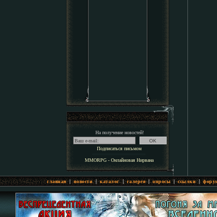
На получение новостей!
Подписаться письмом
MMORPG - Онлайновая Нирвана
|
|
|
|
|
|
главная
новости
каталог
галерея
опросы
ссылки
фору