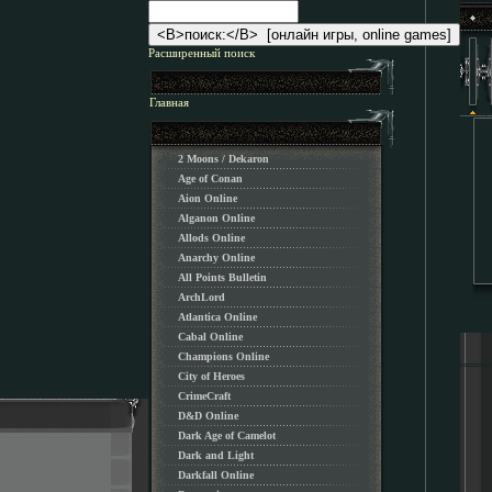
Расширенный поиск
Главная
2 Moons / Dekaron
Age of Conan
Aion Online
Alganon Оnline
Allods Online
Anarchy Online
All Points Bulletin
ArchLord
Atlantica Online
Cabal Online
Champions Online
City of Heroes
CrimeCraft
D&D Online
Dark Age of Camelot
Dark and Light
Darkfall Online