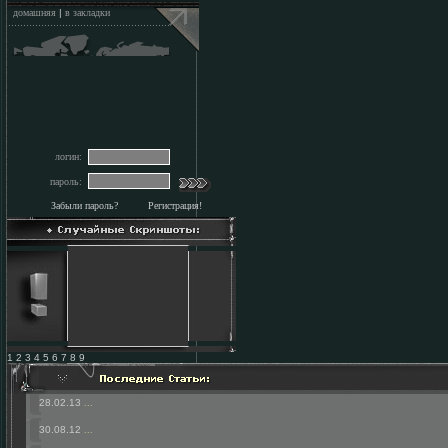
домашняя
|
в закладки
логин:
пароль:
Забыли пароль?
Регистрация!
1 2 3 4 5 6 7 8 9
28.02.13
...
30.08.12
...