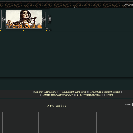
сегодн
:
[
Список альбомов
] [
Последние картинки
] [
Последние комментарии
]
[
Самые просматриваемые
] [
С высокой оценкой
] [
Поиск
]
имя 
Nova Online