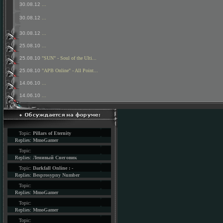
30.08.12
...
30.08.12
...
30.08.12
...
25.08.10
...
25.08.10
"SUN" - Soul of the Ulti...
25.08.10
"APB Online" - All Point...
14.06.10
...
14.06.10
...
Topic:
Pillars of Eternity
Replies:
MmoGamer
Topic:
Replies:
Ленивый Снеговик
Topic:
Darkfall Online : -
Replies:
Besprosypny Number
Topic:
Replies:
MmoGamer
Topic:
Replies:
MmoGamer
Topic: