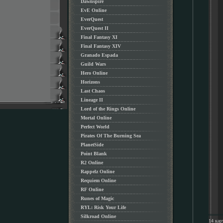
Dawnspire
EvE Online
EverQuest
EverQuest II
Final Fantasy XI
Final Fantasy XIV
Granado Espada
Guild Wars
Hero Online
Horizons
Last Chaos
Lineage II
Lord of the Rings Online
Mortal Online
Perfect World
Pirates Of The Burning Sea
PlanetSide
Point Blank
R2 Online
Rappelz Online
Requiem Online
RF Online
Runes of Magic
RYL: Risk Your Life
Silkroad Online
14 кар