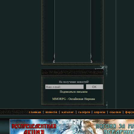
На получение новостей!
Подписаться письмом
MMORPG - Онлайновая Нирвана
|
|
|
|
|
|
главная
новости
каталог
галерея
опросы
ссылки
фору