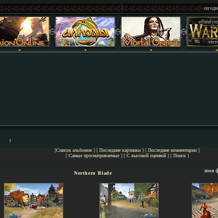
сегодн
:
[
Список альбомов
] [
Последние картинки
] [
Последние комментарии
]
[
Самые просматриваемые
] [
С высокой оценкой
] [
Поиск
]
имя 
Northern Blade