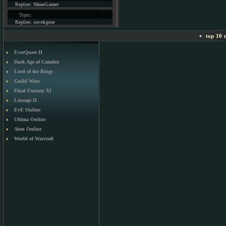
Replies:
MmoGamer
Topic:
Replies:
savokgear
top 10 m
EverQuest II
Dark Age of Camelot
Lord of the Rings
Guild Wars
Final Fantasy XI
Lineage II
EvE Online
Ultima Online
Aion Online
World of Warcraft