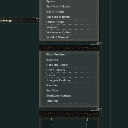
Sphere
Star Wars Galaxies
S.U.N. Online
The Saga of Ryzom
morpg:
Ultima Online
Vanguard
Warhammer Online
World of Warcraft
Black Prophecy
Earthrise
Gods and Heroes
Hero’s Journey
Huxley
Jumpgate Evolution
Kaos War
Star Wars
Syndicates of Arkon
Vindictus