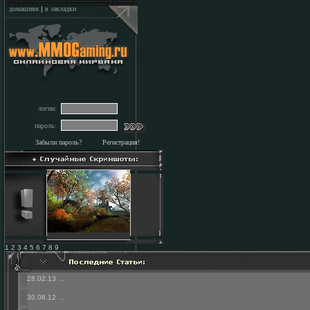
домашняя
|
в закладки
логин:
пароль:
Забыли пароль?
Регистрация!
1 2 3 4 5 6 7 8 9
28.02.13
...
30.08.12
...