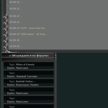
30.08.12
...
30.08.12
...
30.08.12
...
25.08.10
...
25.08.10
"SUN" - Soul of the Ulti...
25.08.10
"APB Online" - All Point...
14.06.10
...
14.06.10
...
Topic:
Pillars of Eternity
Replies:
MmoGamer
Topic:
Replies:
Ленивый Снеговик
Topic:
Darkfall Online : -
Replies:
Besprosypny Number
Topic:
Replies:
MmoGamer
Topic:
Replies:
MmoGamer
Topic: