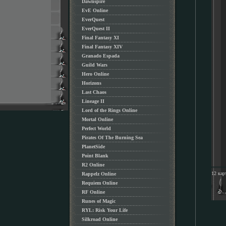
Dawnspire
EvE Online
EverQuest
EverQuest II
Final Fantasy XI
Final Fantasy XIV
Granado Espada
Guild Wars
Hero Online
Horizons
Last Chaos
Lineage II
Lord of the Rings Online
Mortal Online
Perfect World
Pirates Of The Burning Sea
PlanetSide
Point Blank
R2 Online
12 кар
Rappelz Online
Requiem Online
RF Online
Runes of Magic
RYL: Risk Your Life
Silkroad Online