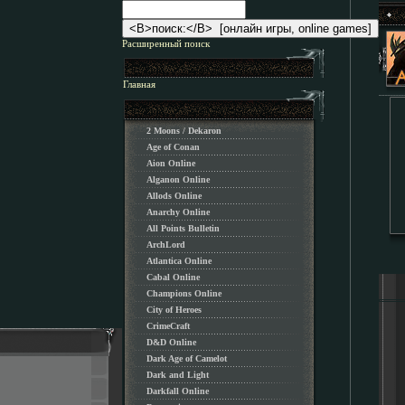
Расширенный поиск
Главная
2 Moons / Dekaron
Age of Conan
Aion Online
Alganon Оnline
Allods Online
Anarchy Online
All Points Bulletin
ArchLord
Atlantica Online
Cabal Online
Champions Online
City of Heroes
CrimeCraft
D&D Online
Dark Age of Camelot
Dark and Light
Darkfall Online