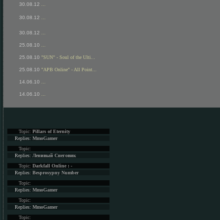
30.08.12
...
30.08.12
...
30.08.12
...
25.08.10
...
25.08.10
"SUN" - Soul of the Ulti...
25.08.10
"APB Online" - All Point...
14.06.10
...
14.06.10
...
Topic:
Pillars of Eternity
Replies:
MmoGamer
Topic:
Replies:
Ленивый Снеговик
Topic:
Darkfall Online : -
Replies:
Besprosypny Number
Topic:
Replies:
MmoGamer
Topic:
Replies:
MmoGamer
Topic: