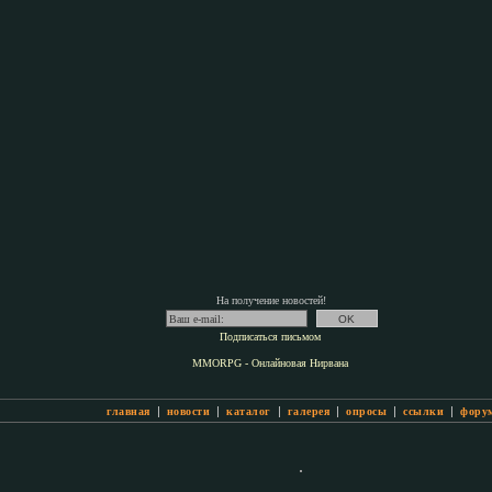
На получение новостей!
Подписаться письмом
MMORPG - Онлайновая Нирвана
|
|
|
|
|
|
главная
новости
каталог
галерея
опросы
ссылки
фору