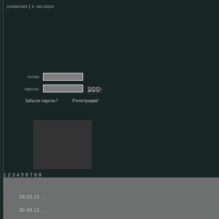
домашняя
|
в закладки
логин:
пароль:
Забыли пароль?
Регистрация!
1 2 3 4 5 6 7 8 9
28.02.13
...
30.08.12
...