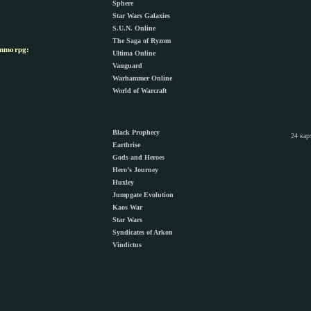
Sphere
Star Wars Galaxies
S.U.N. Online
The Saga of Ryzom
morpg:
Ultima Online
Vanguard
Warhammer Online
World of Warcraft
Black Prophecy
24 кар
Earthrise
Gods and Heroes
Hero’s Journey
Huxley
Jumpgate Evolution
Kaos War
Star Wars
Syndicates of Arkon
Vindictus