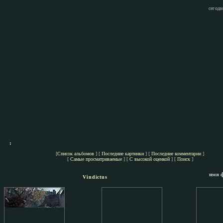
сегодн
:
[
Список альбомов
] [
Последние картинки
] [
Последние комментарии
]
[
Самые просматриваемые
] [
С высокой оценкой
] [
Поиск
]
имя 
Vindictus