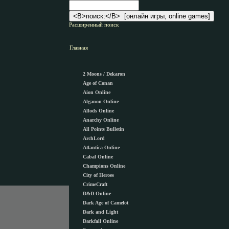
Расширенный поиск
Главная
2 Moons / Dekaron
Age of Conan
Aion Online
Alganon Оnline
Allods Online
Anarchy Online
All Points Bulletin
ArchLord
Atlantica Online
Cabal Online
Champions Online
City of Heroes
CrimeCraft
D&D Online
Dark Age of Camelot
Dark and Light
Darkfall Online