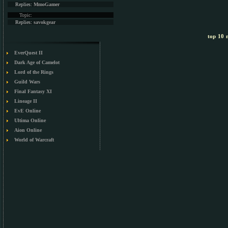
Replies:
MmoGamer
Topic:
Replies:
savokgear
top 10 m
EverQuest II
Dark Age of Camelot
Lord of the Rings
Guild Wars
Final Fantasy XI
Lineage II
EvE Online
Ultima Online
Aion Online
World of Warcraft