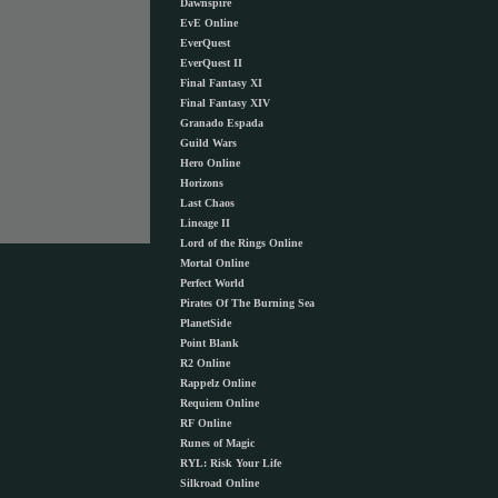
Dawnspire
EvE Online
EverQuest
EverQuest II
Final Fantasy XI
Final Fantasy XIV
Granado Espada
Guild Wars
Hero Online
Horizons
Last Chaos
Lineage II
Lord of the Rings Online
Mortal Online
Perfect World
Pirates Of The Burning Sea
PlanetSide
Point Blank
R2 Online
Rappelz Online
Requiem Online
RF Online
Runes of Magic
RYL: Risk Your Life
Silkroad Online