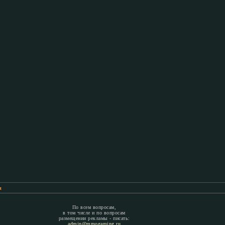
м
По всем вопросам,
в том числе и по вопросам
размещении рекламы - писать:
admin@mmogaming.ru