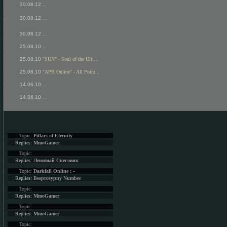
30.08.12
...
30.08.12
...
30.08.12
...
25.08.10
...
25.08.10
"SUN" - Soul of the Ulti...
25.08.10
"APB Online" - All Point...
14.06.10
...
14.06.10
...
Topic:
Pillars of Eternity
Replies:
MmoGamer
Topic:
Replies:
Ленивый Снеговик
Topic:
Darkfall Online : -
Replies:
Besprosypny Number
Topic:
Replies:
MmoGamer
Topic:
Replies:
MmoGamer
Topic: