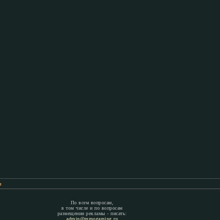
м
По всем вопросам,
в том числе и по вопросам
размещении рекламы - писать:
admin@mmogaming.ru