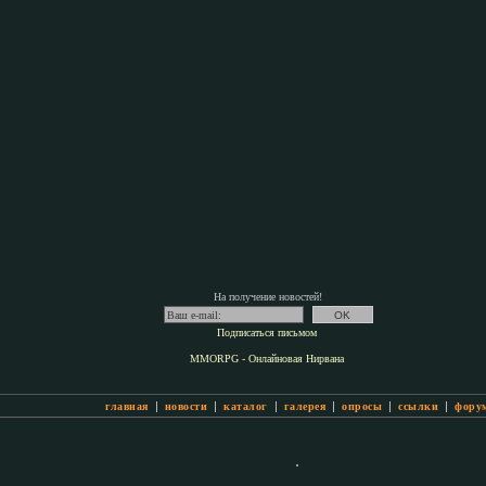
На получение новостей!
Подписаться письмом
MMORPG - Онлайновая Нирвана
|
|
|
|
|
|
главная
новости
каталог
галерея
опросы
ссылки
фору