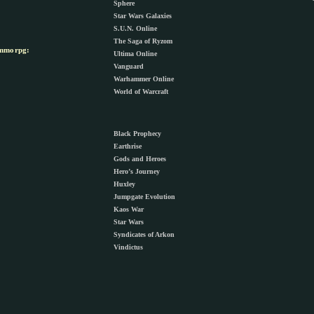
Sphere
Star Wars Galaxies
S.U.N. Online
The Saga of Ryzom
morpg:
Ultima Online
Vanguard
Warhammer Online
World of Warcraft
Black Prophecy
Earthrise
Gods and Heroes
Hero’s Journey
Huxley
Jumpgate Evolution
Kaos War
Star Wars
Syndicates of Arkon
Vindictus