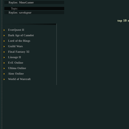
Replies:
MmoGamer
Topic:
Replies:
savokgear
top 10 m
EverQuest II
Dark Age of Camelot
Lord of the Rings
Guild Wars
Final Fantasy XI
Lineage II
EvE Online
Ultima Online
Aion Online
World of Warcraft