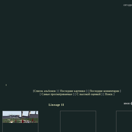
сегодн
:
[
Список альбомов
] [
Последние картинки
] [
Последние комментарии
]
[
Самые просматриваемые
] [
С высокой оценкой
] [
Поиск
]
имя 
Lineage II