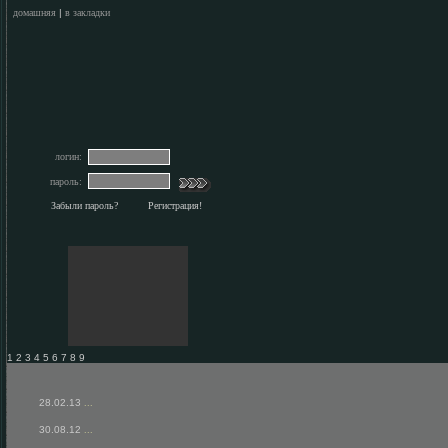
домашняя
|
в закладки
логин:
пароль:
Забыли пароль?
Регистрация!
1 2 3 4 5 6 7 8 9
28.02.13
...
30.08.12
...