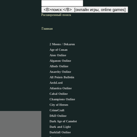
Расширенный поиск
Главная
2 Moons / Dekaron
Age of Conan
Aion Online
Alganon Оnline
Allods Online
Anarchy Online
All Points Bulletin
ArchLord
Atlantica Online
Cabal Online
Champions Online
City of Heroes
CrimeCraft
D&D Online
Dark Age of Camelot
Dark and Light
Darkfall Online