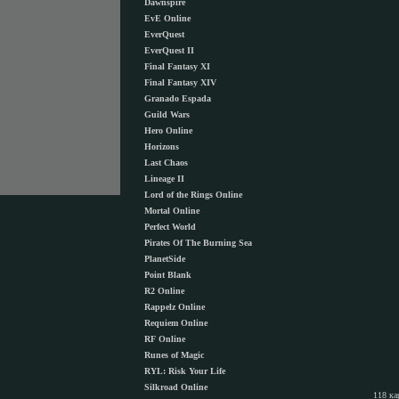
Dawnspire
EvE Online
EverQuest
EverQuest II
Final Fantasy XI
Final Fantasy XIV
Granado Espada
Guild Wars
Hero Online
Horizons
Last Chaos
Lineage II
Lord of the Rings Online
Mortal Online
Perfect World
Pirates Of The Burning Sea
PlanetSide
Point Blank
R2 Online
Rappelz Online
Requiem Online
RF Online
Runes of Magic
RYL: Risk Your Life
Silkroad Online
118 ка