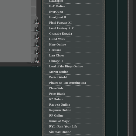
Dawnspire
EvE Online
EverQuest
EverQuest II
Final Fantasy XI
Final Fantasy XIV
Granado Espada
Guild Wars
Hero Online
Horizons
Last Chaos
Lineage II
Lord of the Rings Online
Mortal Online
Perfect World
Pirates Of The Burning Sea
PlanetSide
Point Blank
R2 Online
Rappelz Online
Requiem Online
RF Online
Runes of Magic
RYL: Risk Your Life
Silkroad Online