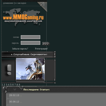
домашняя
|
в закладки
логин:
пароль:
Забыли пароль?
Регистрация!
1 2 3 4 5 6 7 8 9
28.02.13
...
30.08.12
...