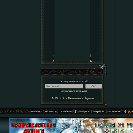
На получение новостей!
Подписаться письмом
MMORPG - Онлайновая Нирвана
|
|
|
|
|
|
главная
новости
каталог
галерея
опросы
ссылки
фору