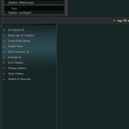
Replies:
MmoGamer
Topic:
Replies:
savokgear
top 10 m
EverQuest II
Dark Age of Camelot
Lord of the Rings
Guild Wars
Final Fantasy XI
Lineage II
EvE Online
Ultima Online
Aion Online
World of Warcraft