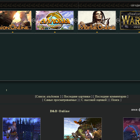
сегодн
:
[
Список альбомов
] [
Последние картинки
] [
Последние комментарии
]
[
Самые просматриваемые
] [
С высокой оценкой
] [
Поиск
]
имя 
D&D Online