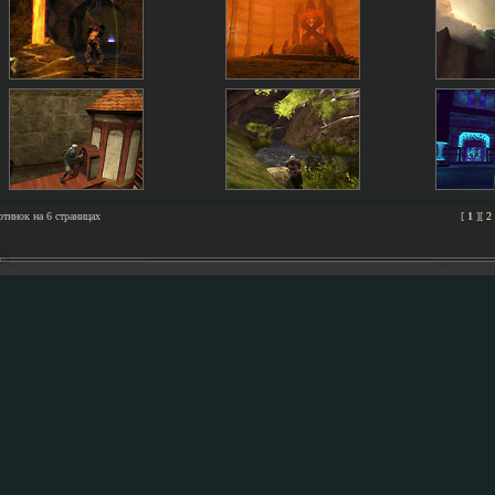
ртинок на 6 страницах
[
1
]
[
2