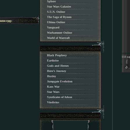
Sphere
Star Wars Galaxies
S.U.N. Online
The Saga of Ryzom
morpg:
Ultima Online
Vanguard
Warhammer Online
World of Warcraft
Black Prophecy
118 ка
Earthrise
Gods and Heroes
Hero’s Journey
Huxley
Jumpgate Evolution
Kaos War
Star Wars
Syndicates of Arkon
Vindictus