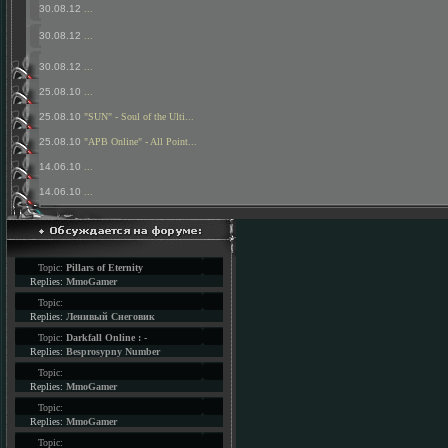
30.08.12
...
30.08.12
...
30.08.12
...
25.08.10
...
25.08.10
"SUN" - Soul of the Ulti...
25.08.10
"APB Online" - All Point...
14.06.10
...
14.06.10
...
Topic:
Pillars of Eternity
Replies:
MmoGamer
Topic:
Replies:
Ленивый Снеговик
Topic:
Darkfall Online : -
Replies:
Besprosypny Number
Topic:
Replies:
MmoGamer
Topic:
Replies:
MmoGamer
Topic: