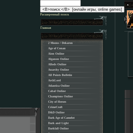
Расширенный поиск
Главная
2 Moons / Dekaron
Age of Conan
Aion Online
Alganon Оnline
Allods Online
Anarchy Online
All Points Bulletin
ArchLord
Atlantica Online
Cabal Online
Champions Online
City of Heroes
CrimeCraft
D&D Online
Dark Age of Camelot
Dark and Light
Darkfall Online