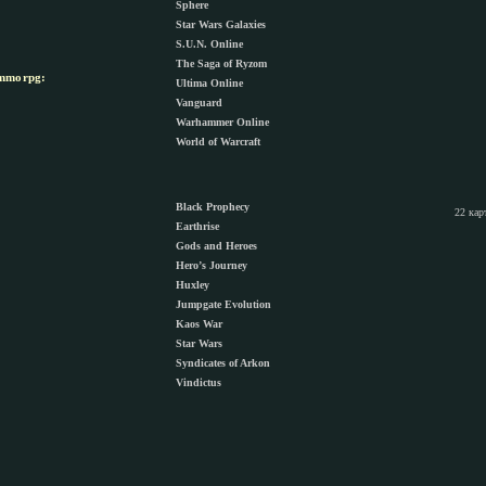
Sphere
Star Wars Galaxies
S.U.N. Online
The Saga of Ryzom
morpg:
Ultima Online
Vanguard
Warhammer Online
World of Warcraft
Black Prophecy
22 кар
Earthrise
Gods and Heroes
Hero’s Journey
Huxley
Jumpgate Evolution
Kaos War
Star Wars
Syndicates of Arkon
Vindictus