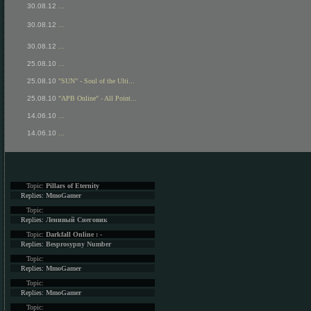
30.08.12
...
30.08.12
...
30.08.12
...
25.08.10
...
25.08.10
"SUN" - Soul of the Ulti...
25.08.10
"APB Online" - All Point...
14.06.10
...
14.06.10
...
Topic:
Pillars of Eternity
Replies:
MmoGamer
Topic:
Replies:
Ленивый Снеговик
Topic:
Darkfall Online : -
Replies:
Besprosypny Number
Topic:
Replies:
MmoGamer
Topic:
Replies:
MmoGamer
Topic: