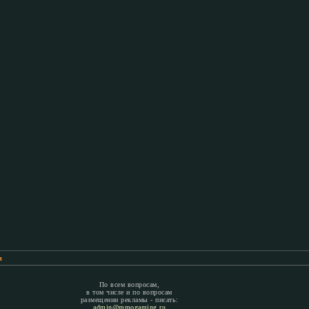
м
По всем вопросам,
в том числе и по вопросам
размещении рекламы - писать:
admin@mmogaming.ru