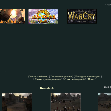
сегодн
:
[
Список альбомов
] [
Последние картинки
] [
Последние комментарии
]
[
Самые просматриваемые
] [
С высокой оценкой
] [
Поиск
]
имя 
Dreamlords