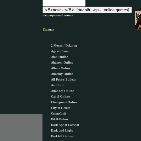
Расширенный поиск
Главная
2 Moons / Dekaron
Age of Conan
Aion Online
Alganon Оnline
Allods Online
Anarchy Online
All Points Bulletin
ArchLord
Atlantica Online
Cabal Online
Champions Online
City of Heroes
CrimeCraft
D&D Online
Dark Age of Camelot
Dark and Light
Darkfall Online