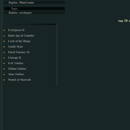
Replies:
MmoGamer
Topic:
Replies:
savokgear
top 10 m
EverQuest II
Dark Age of Camelot
Lord of the Rings
Guild Wars
Final Fantasy XI
Lineage II
EvE Online
Ultima Online
Aion Online
World of Warcraft