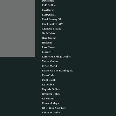
Dawnspire
EvE Online
EverQuest
EverQuest II
Final Fantasy XI
Final Fantasy XIV
Granado Espada
Guild Wars
Hero Online
Horizons
Last Chaos
Lineage II
Lord of the Rings Online
Mortal Online
Perfect World
Pirates Of The Burning Sea
PlanetSide
Point Blank
R2 Online
Rappelz Online
Requiem Online
RF Online
Runes of Magic
RYL: Risk Your Life
Silkroad Online