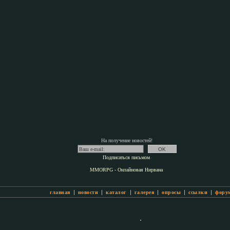
На получение новостей!
Подписаться письмом
MMORPG - Онлайновая Нирвана
|
|
|
|
|
|
главная
новости
каталог
галерея
опросы
ссылки
фору