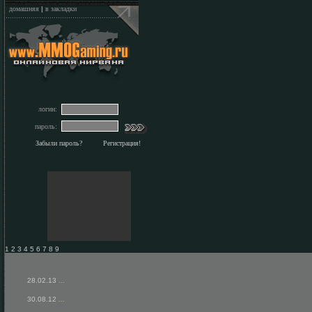
домашняя
|
в закладки
логин:
пароль:
Забыли пароль?
Регистрация!
1 2 3 4 5 6 7 8 9
28.02.13
...
30.08.12
...