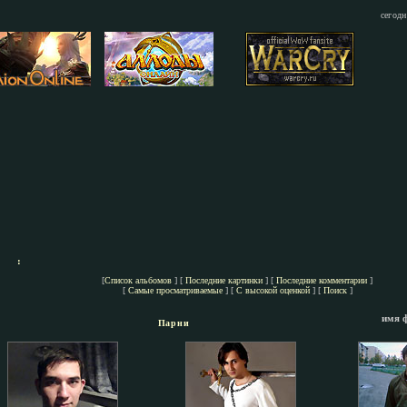
сегодн
:
[
Список альбомов
] [
Последние картинки
] [
Последние комментарии
]
[
Самые просматриваемые
] [
С высокой оценкой
] [
Поиск
]
имя 
Парни