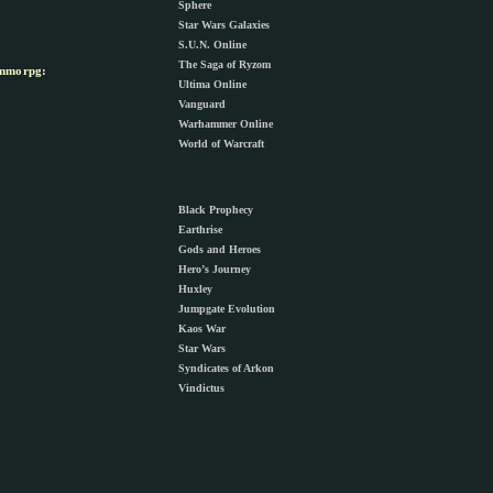
Sphere
Star Wars Galaxies
S.U.N. Online
The Saga of Ryzom
morpg:
Ultima Online
Vanguard
Warhammer Online
World of Warcraft
Black Prophecy
Earthrise
Gods and Heroes
Hero’s Journey
Huxley
Jumpgate Evolution
Kaos War
Star Wars
Syndicates of Arkon
Vindictus