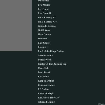
Dawnspire
EvE Online
EverQuest
EverQuest II
Final Fantasy XI
Final Fantasy XIV
Granado Espada
Guild Wars
Hero Online
Horizons
Last Chaos
Lineage II
Lord of the Rings Online
Mortal Online
Perfect World
Pirates Of The Burning Sea
PlanetSide
Point Blank
R2 Online
Rappelz Online
Requiem Online
RF Online
Runes of Magic
RYL: Risk Your Life
Silkroad Online
36 кар