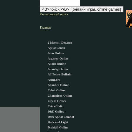
Расширенный поиск
Главная
2 Moons / Dekaron
Age of Conan
Aion Online
Alganon Оnline
Allods Online
Anarchy Online
All Points Bulletin
ArchLord
Atlantica Online
Cabal Online
Champions Online
City of Heroes
CrimeCraft
D&D Online
Dark Age of Camelot
Dark and Light
Darkfall Online