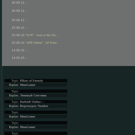
30.08.12
...
30.08.12
...
30.08.12
...
25.08.10
...
25.08.10
"SUN" - Soul of the Ulti...
25.08.10
"APB Online" - All Point...
14.06.10
...
14.06.10
...
Topic:
Pillars of Eternity
Replies:
MmoGamer
Topic:
Replies:
Ленивый Снеговик
Topic:
Darkfall Online : -
Replies:
Besprosypny Number
Topic:
Replies:
MmoGamer
Topic:
Replies:
MmoGamer
Topic: