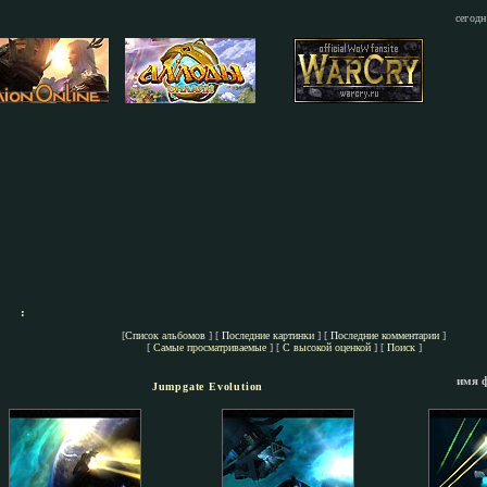
сегодн
:
[
Список альбомов
] [
Последние картинки
] [
Последние комментарии
]
[
Самые просматриваемые
] [
С высокой оценкой
] [
Поиск
]
имя 
Jumpgate Evolution