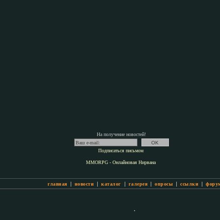
На получение новостей!
Подписаться письмом
MMORPG - Онлайновая Нирвана
|
|
|
|
|
|
главная
новости
каталог
галерея
опросы
ссылки
фору