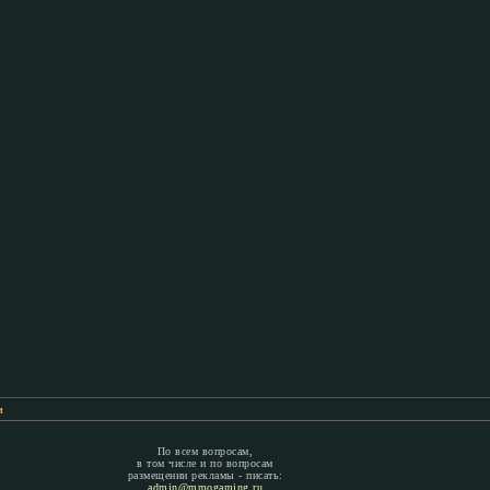
м
По всем вопросам,
в том числе и по вопросам
размещении рекламы - писать:
admin@mmogaming.ru