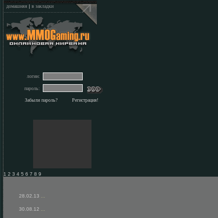
домашняя
|
в закладки
логин:
пароль:
Забыли пароль?
Регистрация!
1 2 3 4 5 6 7 8 9
28.02.13
...
30.08.12
...