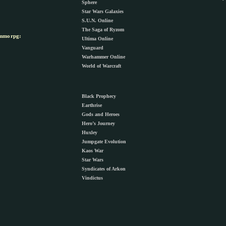
Sphere
Star Wars Galaxies
S.U.N. Online
The Saga of Ryzom
morpg:
Ultima Online
Vanguard
Warhammer Online
World of Warcraft
Black Prophecy
Earthrise
Gods and Heroes
Hero’s Journey
Huxley
Jumpgate Evolution
Kaos War
Star Wars
Syndicates of Arkon
Vindictus