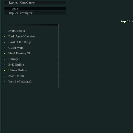
Replies:
MmoGamer
Topic:
Replies:
savokgear
top 10 m
EverQuest II
Dark Age of Camelot
Lord of the Rings
Guild Wars
Final Fantasy XI
Lineage II
EvE Online
Ultima Online
Aion Online
World of Warcraft