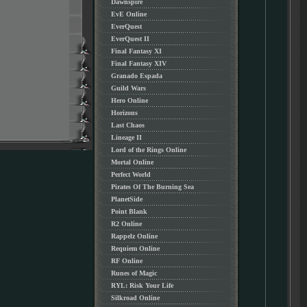
Dawnspire
EvE Online
EverQuest
EverQuest II
Final Fantasy XI
Final Fantasy XIV
Granado Espada
Guild Wars
Hero Online
Horizons
Last Chaos
Lineage II
Lord of the Rings Online
Mortal Online
Perfect World
Pirates Of The Burning Sea
PlanetSide
Point Blank
R2 Online
Rappelz Online
Requiem Online
RF Online
Runes of Magic
RYL: Risk Your Life
Silkroad Online