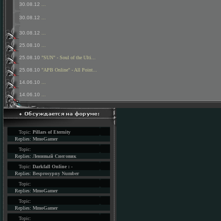
30.08.12
...
30.08.12
...
30.08.12
...
25.08.10
...
25.08.10
"SUN" - Soul of the Ulti...
25.08.10
"APB Online" - All Point...
14.06.10
...
14.06.10
...
Topic:
Pillars of Eternity
Replies:
MmoGamer
Topic:
Replies:
Ленивый Снеговик
Topic:
Darkfall Online : -
Replies:
Besprosypny Number
Topic:
Replies:
MmoGamer
Topic:
Replies:
MmoGamer
Topic: