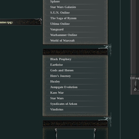
Sphere
Star Wars Galaxies
S.U.N. Online
The Saga of Ryzom
morpg:
Ultima Online
Vanguard
Warhammer Online
World of Warcraft
Black Prophecy
Earthrise
Gods and Heroes
Hero’s Journey
118 ка
Huxley
Jumpgate Evolution
Kaos War
Star Wars
Syndicates of Arkon
Vindictus