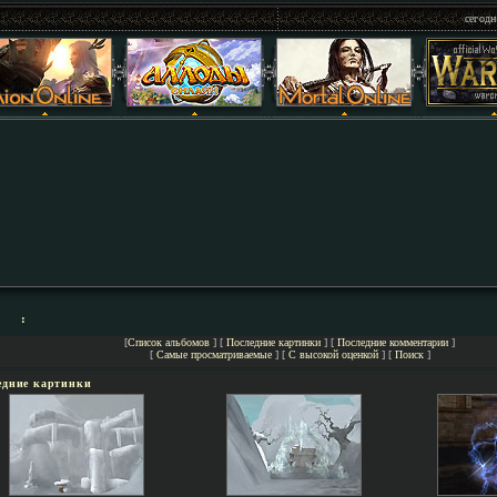
сегодн
:
[
Список альбомов
] [
Последние картинки
] [
Последние комментарии
]
[
Самые просматриваемые
] [
С высокой оценкой
] [
Поиск
]
едние картинки