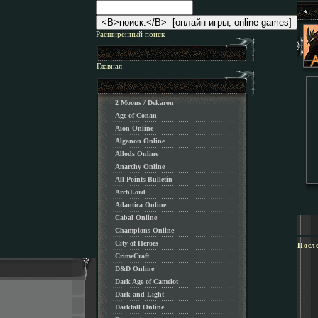
Расширенный поиск
Главная
2 Moons / Dekaron
Age of Conan
Aion Online
Alganon Оnline
Allods Online
Anarchy Online
All Points Bulletin
ArchLord
Atlantica Online
Cabal Online
Champions Online
City of Heroes
Посл
CrimeCraft
D&D Online
Dark Age of Camelot
Dark and Light
Darkfall Online