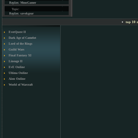
Replies:
MmoGamer
Topic:
Replies:
savokgear
top 10 m
EverQuest II
Dark Age of Camelot
Lord of the Rings
Guild Wars
Final Fantasy XI
Lineage II
EvE Online
Ultima Online
Aion Online
World of Warcraft