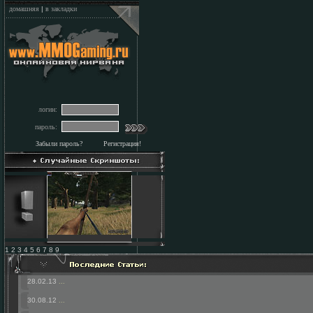
домашняя
|
в закладки
логин:
пароль:
Забыли пароль?
Регистрация!
1 2 3 4 5 6 7 8 9
28.02.13
...
30.08.12
...