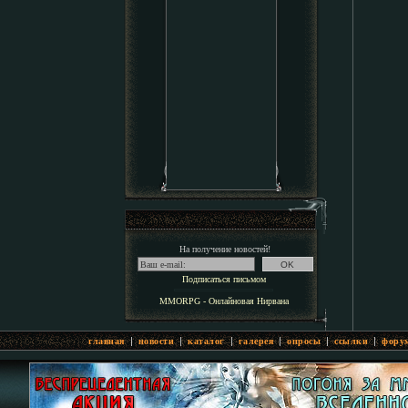
На получение новостей!
Подписаться письмом
MMORPG - Онлайновая Нирвана
|
|
|
|
|
|
главная
новости
каталог
галерея
опросы
ссылки
фору