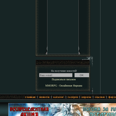
На получение новостей!
Подписаться письмом
MMORPG - Онлайновая Нирвана
|
|
|
|
|
|
главная
новости
каталог
галерея
опросы
ссылки
фору