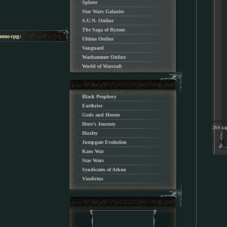
Sphere
Star Wars Galaxies
S.U.N. Online
The Saga of Ryzom
morpg:
Ultima Online
Vanguard
Warhammer Online
World of Warcraft
Black Prophecy
Earthrise
Gods and Heroes
Hero’s Journey
264 ка
Huxley
Jumpgate Evolution
Kaos War
Star Wars
Syndicates of Arkon
Vindictus