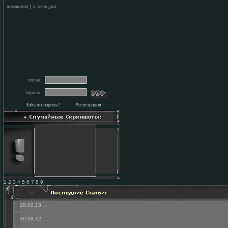
домашняя
|
в закладки
логин:
пароль:
Забыли пароль?
Регистрация!
1 2 3 4 5 6 7 8 9
28.02.13
...
30.08.12
...