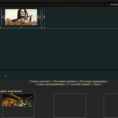
сегодн
:
[
Список альбомов
] [
Последние картинки
] [
Последние комментарии
]
[
Самые просматриваемые
] [
С высокой оценкой
] [
Поиск
]
едние картинки