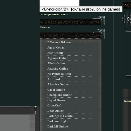
Расширенный поиск
Главная
2 Moons / Dekaron
Age of Conan
Aion Online
Alganon Оnline
Allods Online
Anarchy Online
All Points Bulletin
ArchLord
Atlantica Online
Cabal Online
Champions Online
City of Heroes
Посл
CrimeCraft
D&D Online
Dark Age of Camelot
Dark and Light
Darkfall Online