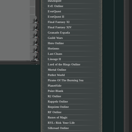
Dawnspire
EvE Online
EverQuest
EverQuest II
Final Fantasy XI
Final Fantasy XIV
Granado Espada
Guild Wars
Hero Online
Horizons
Last Chaos
Lineage II
Lord of the Rings Online
Mortal Online
Perfect World
Pirates Of The Burning Sea
PlanetSide
Point Blank
R2 Online
Rappelz Online
Requiem Online
RF Online
Runes of Magic
RYL: Risk Your Life
Silkroad Online