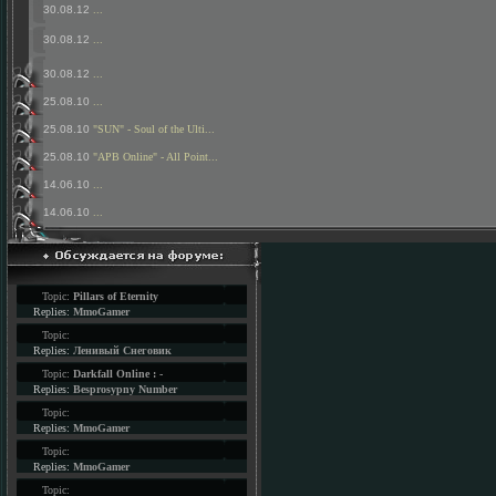
30.08.12
...
30.08.12
...
30.08.12
...
25.08.10
...
25.08.10
"SUN" - Soul of the Ulti...
25.08.10
"APB Online" - All Point...
14.06.10
...
14.06.10
...
Topic:
Pillars of Eternity
Replies:
MmoGamer
Topic:
Replies:
Ленивый Снеговик
Topic:
Darkfall Online : -
Replies:
Besprosypny Number
Topic:
Replies:
MmoGamer
Topic:
Replies:
MmoGamer
Topic: