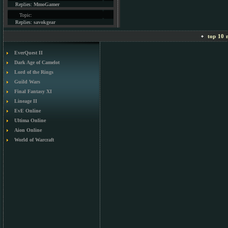
Replies:
MmoGamer
Topic:
Replies:
savokgear
top 10 m
EverQuest II
Dark Age of Camelot
Lord of the Rings
Guild Wars
Final Fantasy XI
Lineage II
EvE Online
Ultima Online
Aion Online
World of Warcraft