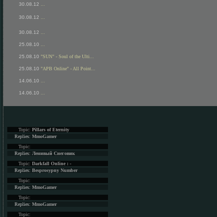
30.08.12
...
30.08.12
...
30.08.12
...
25.08.10
...
25.08.10
"SUN" - Soul of the Ulti...
25.08.10
"APB Online" - All Point...
14.06.10
...
14.06.10
...
Topic:
Pillars of Eternity
Replies:
MmoGamer
Topic:
Replies:
Ленивый Снеговик
Topic:
Darkfall Online : -
Replies:
Besprosypny Number
Topic:
Replies:
MmoGamer
Topic:
Replies:
MmoGamer
Topic: