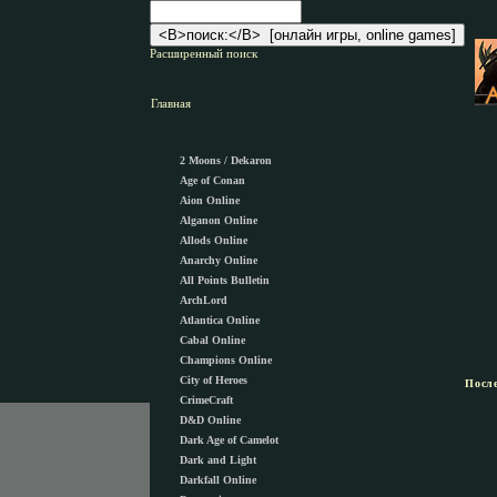
Расширенный поиск
Главная
2 Moons / Dekaron
Age of Conan
Aion Online
Alganon Оnline
Allods Online
Anarchy Online
All Points Bulletin
ArchLord
Atlantica Online
Cabal Online
Champions Online
City of Heroes
Посл
CrimeCraft
D&D Online
Dark Age of Camelot
Dark and Light
Darkfall Online