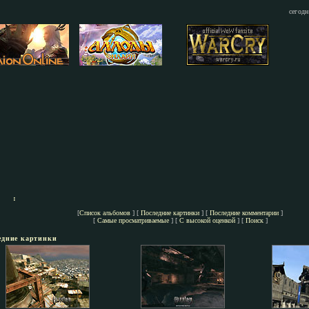
сегодн
:
[
Список альбомов
] [
Последние картинки
] [
Последние комментарии
]
[
Самые просматриваемые
] [
С высокой оценкой
] [
Поиск
]
едние картинки