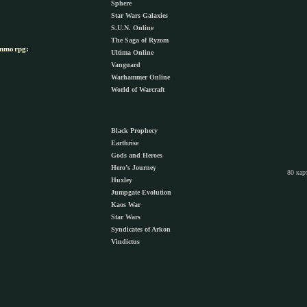
Sphere
Star Wars Galaxies
S.U.N. Online
The Saga of Ryzom
morpg:
Ultima Online
Vanguard
Warhammer Online
World of Warcraft
Black Prophecy
Earthrise
Gods and Heroes
Hero’s Journey
80 кар
Huxley
Jumpgate Evolution
Kaos War
Star Wars
Syndicates of Arkon
Vindictus