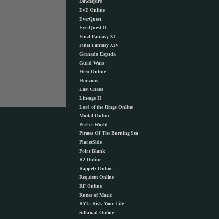
Dawnspire
EvE Online
EverQuest
EverQuest II
Final Fantasy XI
Final Fantasy XIV
Granado Espada
Guild Wars
Hero Online
Horizons
Last Chaos
Lineage II
Lord of the Rings Online
Mortal Online
Perfect World
Pirates Of The Burning Sea
PlanetSide
Point Blank
R2 Online
Rappelz Online
Requiem Online
RF Online
Runes of Magic
RYL: Risk Your Life
Silkroad Online