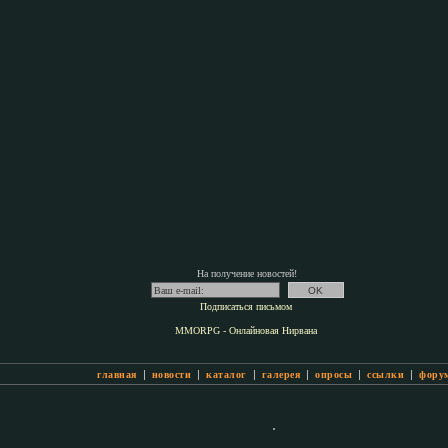
На получение новостей!
Подписаться письмом
MMORPG - Онлайновая Нирвана
|
|
|
|
|
|
главная
новости
каталог
галерея
опросы
ссылки
фору