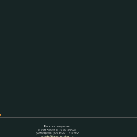
м
По всем вопросам,
в том числе и по вопросам
размещении рекламы - писать:
admin@mmogaming.ru