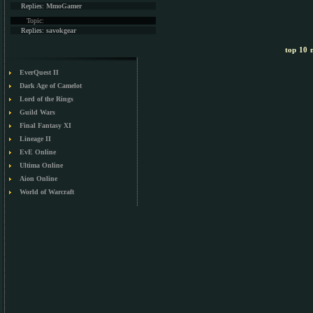
Replies:
MmoGamer
Topic:
Replies:
savokgear
top 10 m
EverQuest II
Dark Age of Camelot
Lord of the Rings
Guild Wars
Final Fantasy XI
Lineage II
EvE Online
Ultima Online
Aion Online
World of Warcraft