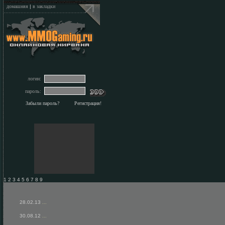
домашняя
|
в закладки
логин:
пароль:
Забыли пароль?
Регистрация!
1 2 3 4 5 6 7 8 9
28.02.13
...
30.08.12
...