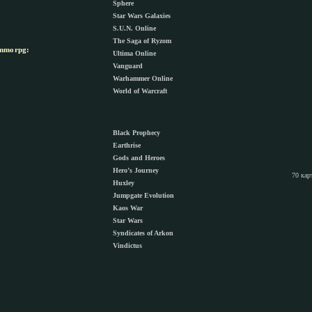
Sphere
Star Wars Galaxies
S.U.N. Online
The Saga of Ryzom
morpg:
Ultima Online
Vanguard
Warhammer Online
World of Warcraft
Black Prophecy
Earthrise
Gods and Heroes
Hero’s Journey
70 кар
Huxley
Jumpgate Evolution
Kaos War
Star Wars
Syndicates of Arkon
Vindictus