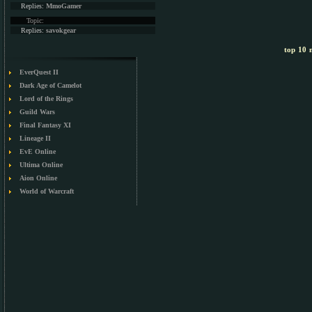
Replies:
MmoGamer
Topic:
Replies:
savokgear
top 10 m
EverQuest II
Dark Age of Camelot
Lord of the Rings
Guild Wars
Final Fantasy XI
Lineage II
EvE Online
Ultima Online
Aion Online
World of Warcraft