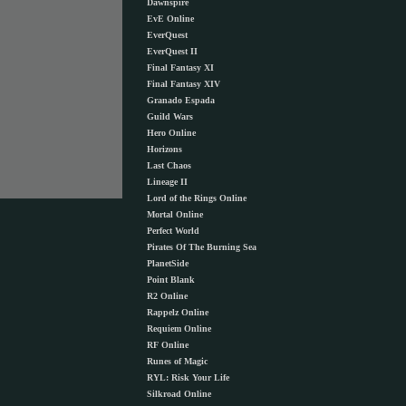
Dawnspire
EvE Online
EverQuest
EverQuest II
Final Fantasy XI
Final Fantasy XIV
Granado Espada
Guild Wars
Hero Online
Horizons
Last Chaos
Lineage II
Lord of the Rings Online
Mortal Online
Perfect World
Pirates Of The Burning Sea
PlanetSide
Point Blank
R2 Online
Rappelz Online
Requiem Online
RF Online
Runes of Magic
RYL: Risk Your Life
Silkroad Online