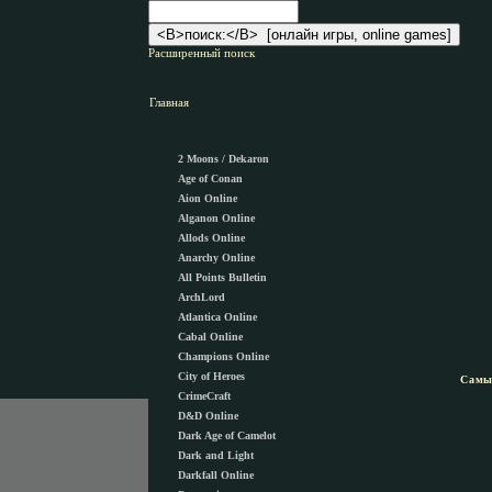
Расширенный поиск
Главная
2 Moons / Dekaron
Age of Conan
Aion Online
Alganon Оnline
Allods Online
Anarchy Online
All Points Bulletin
ArchLord
Atlantica Online
Cabal Online
Champions Online
City of Heroes
Самы
CrimeCraft
D&D Online
Dark Age of Camelot
Dark and Light
Darkfall Online