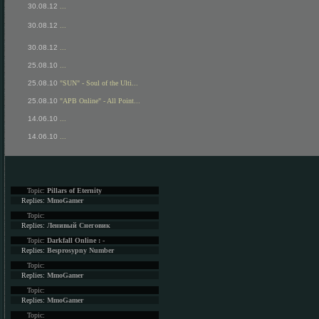
30.08.12
...
30.08.12
...
30.08.12
...
25.08.10
...
25.08.10
"SUN" - Soul of the Ulti...
25.08.10
"APB Online" - All Point...
14.06.10
...
14.06.10
...
Topic:
Pillars of Eternity
Replies:
MmoGamer
Topic:
Replies:
Ленивый Снеговик
Topic:
Darkfall Online : -
Replies:
Besprosypny Number
Topic:
Replies:
MmoGamer
Topic:
Replies:
MmoGamer
Topic: