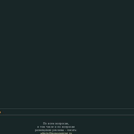
м
По всем вопросам,
в том числе и по вопросам
размещении рекламы - писать:
admin@mmogaming.ru