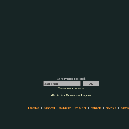
На получение новостей!
Подписаться письмом
MMORPG - Онлайновая Нирвана
|
|
|
|
|
|
главная
новости
каталог
галерея
опросы
ссылки
фору