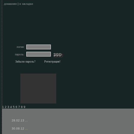
домашняя
|
в закладки
логин:
пароль:
Забыли пароль?
Регистрация!
1 2 3 4 5 6 7 8 9
28.02.13
...
30.08.12
...