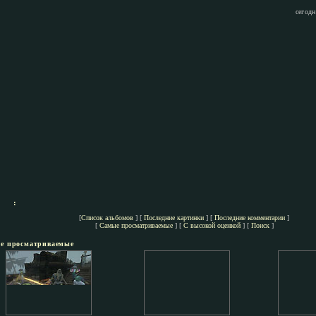
сегодн
:
[
Список альбомов
] [
Последние картинки
] [
Последние комментарии
]
[
Самые просматриваемые
] [
С высокой оценкой
] [
Поиск
]
е просматриваемые