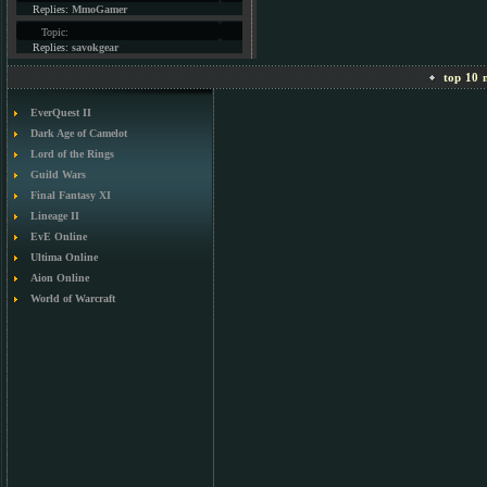
Replies:
MmoGamer
Topic:
Replies:
savokgear
top 10 m
EverQuest II
Dark Age of Camelot
Lord of the Rings
Guild Wars
Final Fantasy XI
Lineage II
EvE Online
Ultima Online
Aion Online
World of Warcraft