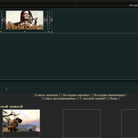
сегодн
:
[
Список альбомов
] [
Последние картинки
] [
Последние комментарии
]
[
Самые просматриваемые
] [
С высокой оценкой
] [
Поиск
]
сокой оценкой