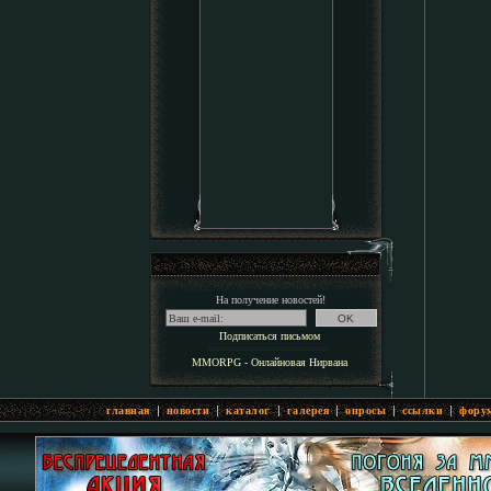
На получение новостей!
Подписаться письмом
MMORPG - Онлайновая Нирвана
|
|
|
|
|
|
главная
новости
каталог
галерея
опросы
ссылки
фору