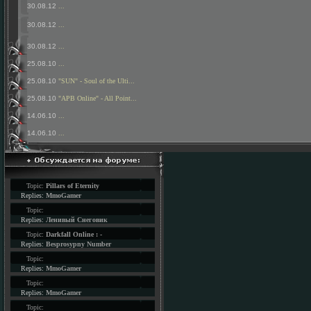
30.08.12
...
30.08.12
...
30.08.12
...
25.08.10
...
25.08.10
"SUN" - Soul of the Ulti...
25.08.10
"APB Online" - All Point...
14.06.10
...
14.06.10
...
Topic:
Pillars of Eternity
Replies:
MmoGamer
Topic:
Replies:
Ленивый Снеговик
Topic:
Darkfall Online : -
Replies:
Besprosypny Number
Topic:
Replies:
MmoGamer
Topic:
Replies:
MmoGamer
Topic: