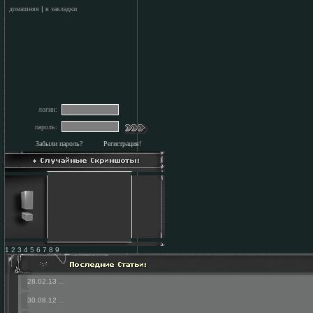
домашняя
|
в закладки
логин:
пароль:
Забыли пароль?
Регистрация!
1 2 3 4 5 6 7 8 9
28.02.13
...
30.08.12
...