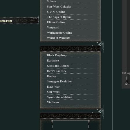
Sphere
Star Wars Galaxies
S.U.N. Online
The Saga of Ryzom
morpg:
Ultima Online
Vanguard
Warhammer Online
World of Warcraft
Black Prophecy
Earthrise
Gods and Heroes
Hero’s Journey
148 ка
Huxley
Jumpgate Evolution
Kaos War
Star Wars
Syndicates of Arkon
Vindictus