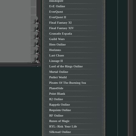
Dawnspire
EvE Online
EverQuest
EverQuest II
Final Fantasy XI
Final Fantasy XIV
Granado Espada
Guild Wars
Hero Online
Horizons
Last Chaos
Lineage II
Lord of the Rings Online
Mortal Online
Perfect World
Pirates Of The Burning Sea
PlanetSide
Point Blank
R2 Online
Rappelz Online
Requiem Online
RF Online
Runes of Magic
RYL: Risk Your Life
Silkroad Online