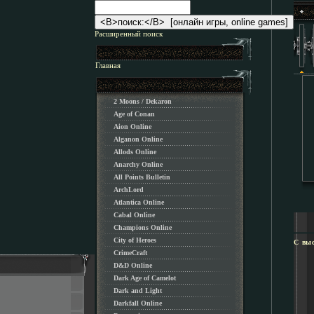
Расширенный поиск
Главная
2 Moons / Dekaron
Age of Conan
Aion Online
Alganon Оnline
Allods Online
Anarchy Online
All Points Bulletin
ArchLord
Atlantica Online
Cabal Online
Champions Online
City of Heroes
С вы
CrimeCraft
D&D Online
Dark Age of Camelot
Dark and Light
Darkfall Online