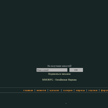
На получение новостей!
Подписаться письмом
MMORPG - Онлайновая Нирвана
|
|
|
|
|
|
главная
новости
каталог
галерея
опросы
ссылки
фору