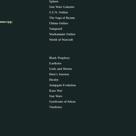
Sphere
Star Wars Galaxies
S.U.N. Online
The Saga of Ryzom
morpg:
Ultima Online
Vanguard
Warhammer Online
World of Warcraft
Black Prophecy
Earthrise
Gods and Heroes
Hero’s Journey
Huxley
Jumpgate Evolution
Kaos War
Star Wars
Syndicates of Arkon
Vindictus