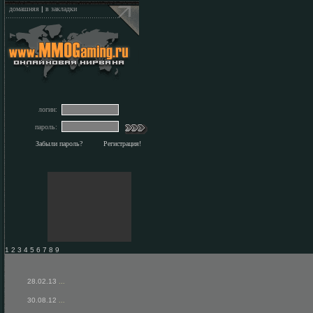
домашняя
|
в закладки
логин:
пароль:
Забыли пароль?
Регистрация!
1 2 3 4 5 6 7 8 9
28.02.13
...
30.08.12
...