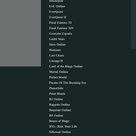
Dawnspire
EvE Online
EverQuest
EverQuest II
Final Fantasy XI
Final Fantasy XIV
Granado Espada
Guild Wars
Hero Online
Horizons
Last Chaos
Lineage II
Lord of the Rings Online
Mortal Online
Perfect World
Pirates Of The Burning Sea
PlanetSide
Point Blank
R2 Online
Rappelz Online
Requiem Online
RF Online
Runes of Magic
RYL: Risk Your Life
Silkroad Online