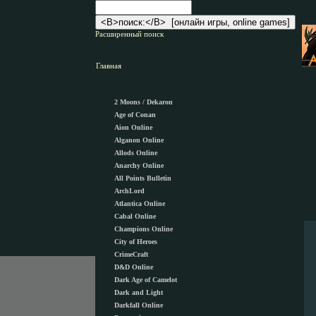
Расширенный поиск
Главная
2 Moons / Dekaron
Age of Conan
Aion Online
Alganon Оnline
Allods Online
Anarchy Online
All Points Bulletin
ArchLord
Atlantica Online
Cabal Online
Champions Online
City of Heroes
CrimeCraft
D&D Online
Dark Age of Camelot
Dark and Light
Darkfall Online