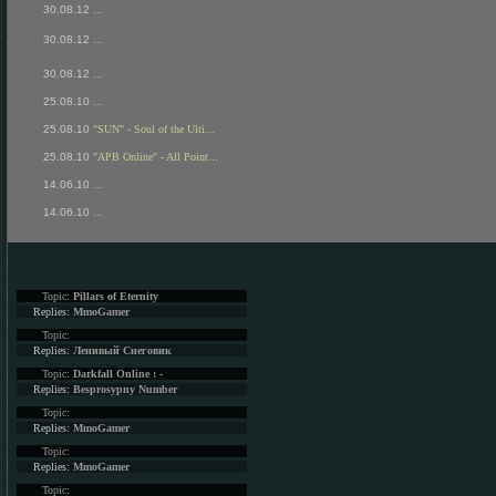
30.08.12
...
30.08.12
...
30.08.12
...
25.08.10
...
25.08.10
"SUN" - Soul of the Ulti...
25.08.10
"APB Online" - All Point...
14.06.10
...
14.06.10
...
Topic:
Pillars of Eternity
Replies:
MmoGamer
Topic:
Replies:
Ленивый Снеговик
Topic:
Darkfall Online : -
Replies:
Besprosypny Number
Topic:
Replies:
MmoGamer
Topic:
Replies:
MmoGamer
Topic: