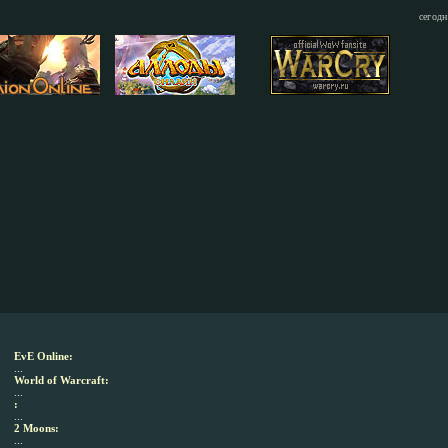
сегодн
EvE Online:
...
World of Warcraft:
...
:
...
2 Moons:
...