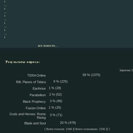
:
...
:
...
:
...
:
...
:
...
:
все новости...
Результаты опроса:
Закончен 3
58 % (1375)
TERA Online
9 % (225)
Rift: Planes of Telara
1 % (28)
Earthrise
2 % (52)
Parabellum
3 % (86)
Black Prophecy
1 % (25)
Faxion Online
Gods and Heroes: Rome
3 % (71)
Rising
20 % (478)
Blade and Soul
[ Всего голосов: 2340 ][ Всего голосовало: 2336 ][ ]