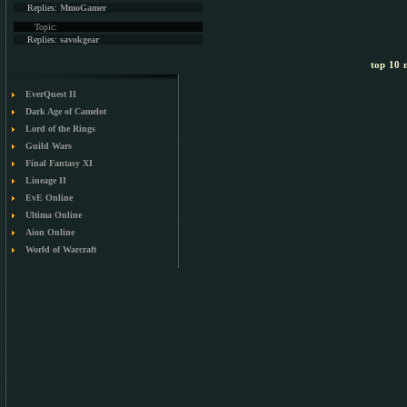
Replies:
MmoGamer
Topic:
Replies:
savokgear
top 10 m
EverQuest II
Dark Age of Camelot
Lord of the Rings
Guild Wars
Final Fantasy XI
Lineage II
EvE Online
Ultima Online
Aion Online
World of Warcraft