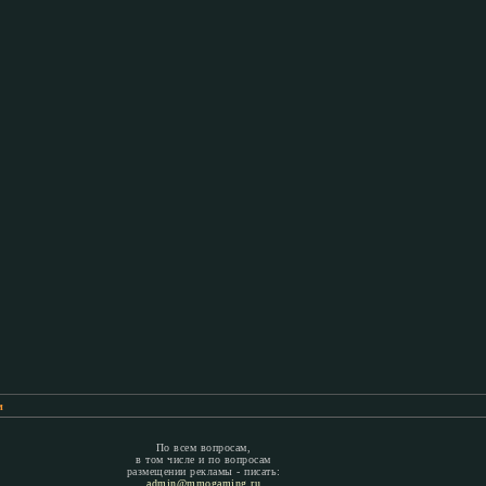
м
По всем вопросам,
в том числе и по вопросам
размещении рекламы - писать:
admin@mmogaming.ru