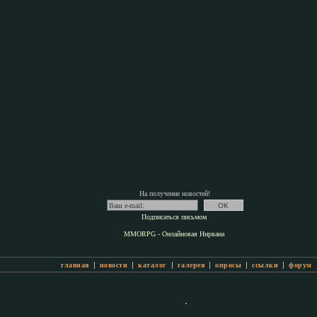
На получение новостей!
Подписаться письмом
MMORPG - Онлайновая Нирвана
|
|
|
|
|
|
главная
новости
каталог
галерея
опросы
ссылки
форум