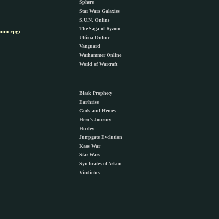
Sphere
Star Wars Galaxies
S.U.N. Online
The Saga of Ryzom
morpg:
Ultima Online
Vanguard
Warhammer Online
World of Warcraft
Black Prophecy
Earthrise
Gods and Heroes
Hero’s Journey
Huxley
Jumpgate Evolution
Kaos War
Star Wars
Syndicates of Arkon
Vindictus