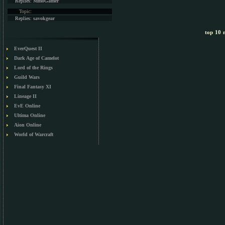
Replies:
MmoGamer
Topic:
Replies:
savokgear
top 10 m
EverQuest II
Dark Age of Camelot
Lord of the Rings
Guild Wars
Final Fantasy XI
Lineage II
EvE Online
Ultima Online
Aion Online
World of Warcraft