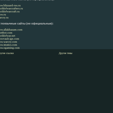
w.blizzard-rus.ru
rldofwarcrafters.ru
rldofwarcraft.ru
ow.ru
rcry.ru
глоязычные сайты (не официальные):
ow.allakhazam.com
ottbot.com
rldofwar.net
owvault.ign.com
ow.warcry.com
w.stratics.com
ow.ogaming.com
ругие ссылки
Другие темы