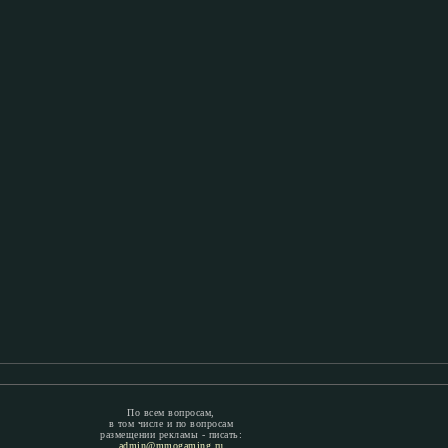
По всем вопросам,
в том числе и по вопросам
размещении рекламы - писать:
admin@mmogaming.ru