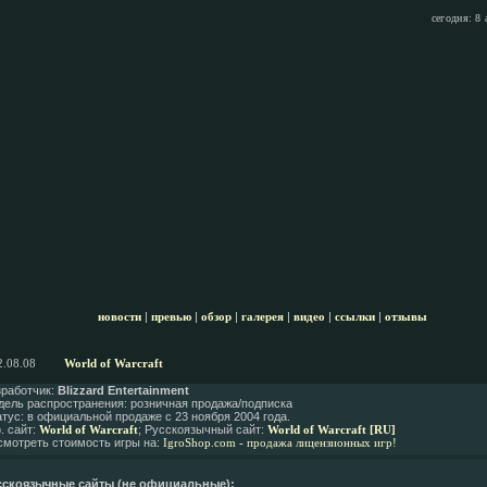
сегодня: 8 
новости
|
превью
|
обзор
|
галерея
|
видео
|
ссылки
|
отзывы
2.08.08
World of Warcraft
зработчик:
Blizzard Entertainment
дель распространения: розничная продажа/подписка
тус: в официальной продаже с 23 ноября 2004 года.
. сайт:
World of Warcraft
; Русскоязычный сайт:
World of Warcraft [RU]
смотреть стоимость игры на:
IgroShop.com - продажа лицензионных игр!
сскоязычные сайты (не официальные):