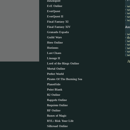
Dawnspire
EvE Online
-
wo
-
wo
EverQuest
-
wo
EverQuest II
-
w
-
wa
Final Fantasy XI
Final Fantasy XIV
Ан
Granado Espada
-
w
Guild Wars
-
th
-
wo
Hero Online
-
w
Horizons
-
w
-
wo
Last Chaos
-
w
Lineage II
Д
Lord of the Rings Online
Mortal Online
Perfect World
Pirates Of The Burning Sea
PlanetSide
Point Blank
R2 Online
Rappelz Online
Requiem Online
RF Online
Runes of Magic
RYL: Risk Your Life
Silkroad Online