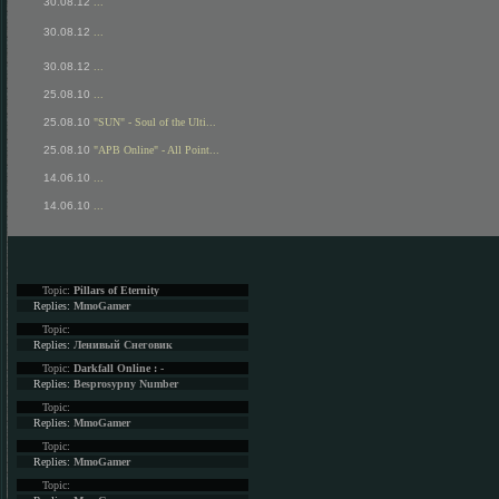
30.08.12
...
30.08.12
...
30.08.12
...
25.08.10
...
25.08.10
"SUN" - Soul of the Ulti...
25.08.10
"APB Online" - All Point...
14.06.10
...
14.06.10
...
Topic:
Pillars of Eternity
Replies:
MmoGamer
Topic:
Replies:
Ленивый Снеговик
Topic:
Darkfall Online : -
Replies:
Besprosypny Number
Topic:
Replies:
MmoGamer
Topic:
Replies:
MmoGamer
Topic: