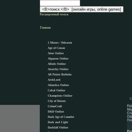
Расширенный поиск
Главная
2 Moons / Dekaron
Age of Conan
Aion Online
Alganon Оnline
Allods Online
Anarchy Online
All Points Bulletin
ArchLord
Atlantica Online
Cabal Online
Champions Online
1
City of Heroes
Ра
CrimeCraft
Мо
D&D Online
Ста
Оф
Dark Age of Camelot
По
Dark and Light
Darkfall Online
Ру