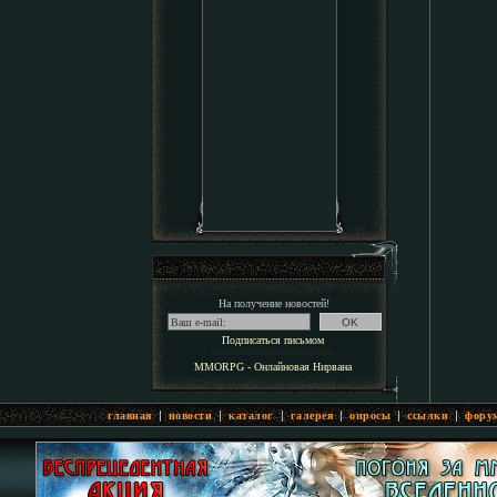
На получение новостей!
Подписаться письмом
MMORPG - Онлайновая Нирвана
|
|
|
|
|
|
главная
новости
каталог
галерея
опросы
ссылки
фору