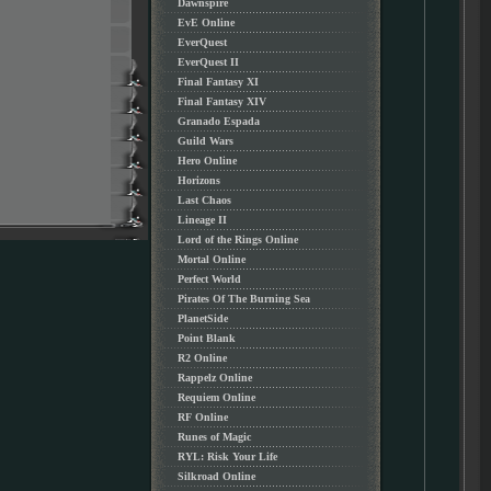
Dawnspire
EvE Online
EverQuest
EverQuest II
Final Fantasy XI
Final Fantasy XIV
Granado Espada
Guild Wars
Hero Online
Horizons
Last Chaos
Lineage II
Lord of the Rings Online
Mortal Online
Perfect World
Pirates Of The Burning Sea
PlanetSide
Point Blank
R2 Online
Rappelz Online
Requiem Online
RF Online
Runes of Magic
RYL: Risk Your Life
Silkroad Online