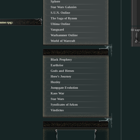
Sphere
Star Wars Galaxies
S.U.N. Online
The Saga of Ryzom
morpg:
Ultima Online
Vanguard
60 кар
Warhammer Online
World of Warcraft
Black Prophecy
Earthrise
Gods and Heroes
Hero’s Journey
Huxley
Jumpgate Evolution
Kaos War
Star Wars
Syndicates of Arkon
Vindictus