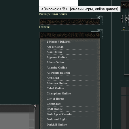
Расширенный поиск
Главная
2 Moons / Dekaron
Age of Conan
Aion Online
Alganon Оnline
Allods Online
Anarchy Online
All Points Bulletin
ArchLord
Atlantica Online
Cabal Online
Champions Online
City of Heroes
CrimeCraft
D&D Online
Dark Age of Camelot
Dark and Light
Darkfall Online