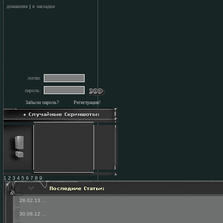
домашняя
|
в закладки
логин:
пароль:
Забыли пароль?
Регистрация!
1 2 3 4 5 6 7 8 9
28.02.13
...
30.08.12
...