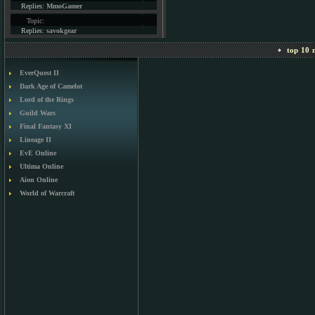
Replies:
MmoGamer
Topic:
Replies:
savokgear
top 10 m
EverQuest II
Dark Age of Camelot
Lord of the Rings
Guild Wars
Final Fantasy XI
Lineage II
EvE Online
Ultima Online
Aion Online
World of Warcraft