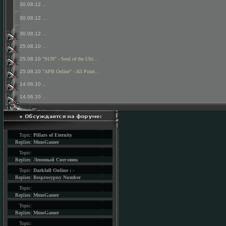
30.08.12
...
30.08.12
...
30.08.12
...
25.08.10
...
25.08.10
"SUN" - Soul of the Ulti...
25.08.10
"APB Online" - All Point...
14.06.10
...
14.06.10
...
Topic:
Pillars of Eternity
Replies:
MmoGamer
Topic:
Replies:
Ленивый Снеговик
Topic:
Darkfall Online : -
Replies:
Besprosypny Number
Topic:
Replies:
MmoGamer
Topic:
Replies:
MmoGamer
Topic: