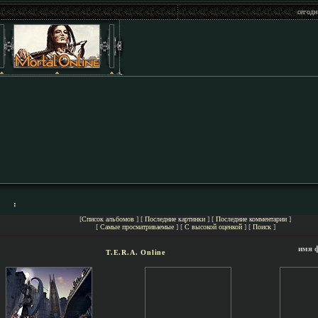
сегодн
:
[
Список альбомов
] [
Последние картинки
] [
Последние комментарии
]
[
Самые просматриваемые
] [
С высокой оценкой
] [
Поиск
]
имя 
T.E.R.A. Online