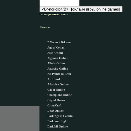
Расширенный поиск
Главная
2 Moons / Dekaron
Age of Conan
Aion Online
Alganon Оnline
Allods Online
Anarchy Online
All Points Bulletin
ArchLord
Atlantica Online
Cabal Online
Champions Online
City of Heroes
CrimeCraft
D&D Online
Dark Age of Camelot
Dark and Light
Darkfall Online