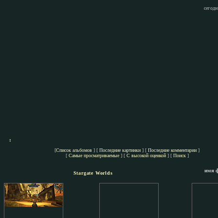
сегодн
:
[
Список альбомов
] [
Последние картинки
] [
Последние комментарии
]
[
Самые просматриваемые
] [
С высокой оценкой
] [
Поиск
]
имя 
Stargate Worlds