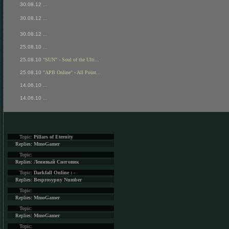
30.08.12
...
30.08.12
...
30.08.12
...
25.08.10
...
25.08.10
"SUN" - Soul of the Ulti...
25.08.10
"APB Online" - All Point...
14.06.10
...
14.06.10
...
Topic:
Pillars of Eternity
Replies:
MmoGamer
Topic:
Replies:
Ленивый Снеговик
Topic:
Darkfall Online : -
Replies:
Besprosypny Number
Topic:
Replies:
MmoGamer
Topic:
Replies:
MmoGamer
Topic: