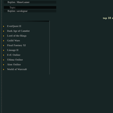
Replies:
MmoGamer
Topic:
Replies:
savokgear
top 10 m
EverQuest II
Dark Age of Camelot
Lord of the Rings
Guild Wars
Final Fantasy XI
Lineage II
EvE Online
Ultima Online
Aion Online
World of Warcraft