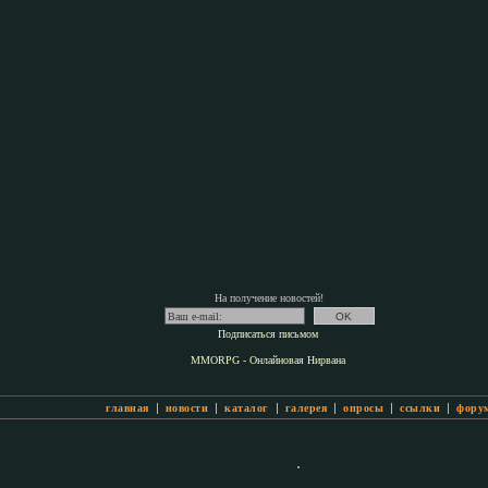
На получение новостей!
Подписаться письмом
MMORPG - Онлайновая Нирвана
|
|
|
|
|
|
главная
новости
каталог
галерея
опросы
ссылки
фору