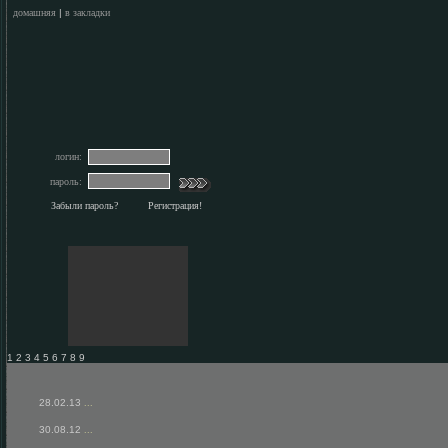
домашняя
|
в закладки
логин:
пароль:
Забыли пароль?
Регистрация!
1 2 3 4 5 6 7 8 9
28.02.13
...
30.08.12
...