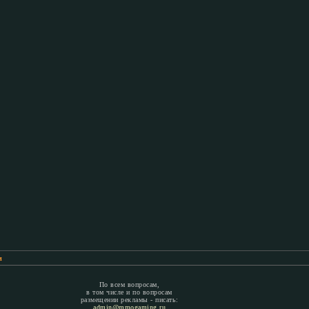
м
По всем вопросам,
в том числе и по вопросам
размещении рекламы - писать:
admin@mmogaming.ru