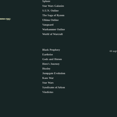
Sphere
Star Wars Galaxies
S.U.N. Online
The Saga of Ryzom
morpg:
Ultima Online
Vanguard
Warhammer Online
World of Warcraft
Black Prophecy
44 кар
Earthrise
Gods and Heroes
Hero’s Journey
Huxley
Jumpgate Evolution
Kaos War
Star Wars
Syndicates of Arkon
Vindictus